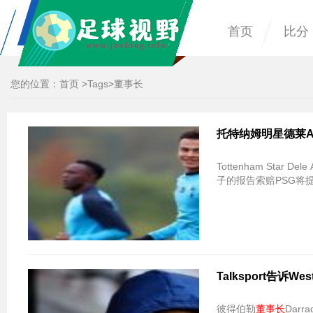
首页
比分
您的位置：
首页
>
Tags
>董事长
托特纳姆明星德莱Al
Tottenham Sta
子的报告索赔PSG将
Talksport告诉
彼得伯勒
董事长
Darr