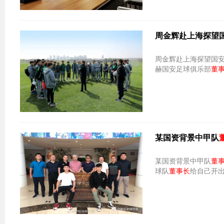
周金辉赴上海探望国
周金辉赴上海探望国安
赫国安足球俱乐部
董
某国资背景中甲队
某国资背景中甲队
董
球队
董事长