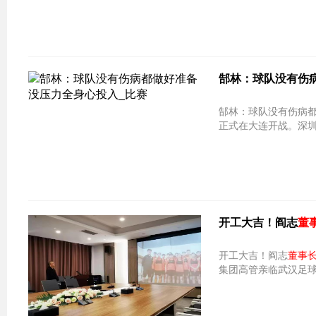
郜林：球队没有伤病
郜林：球队没有伤病都
开工大吉！阎志
董
开工大吉！阎志
董事
集团高管亲临武汉足