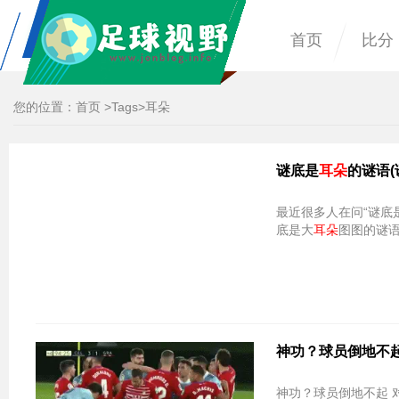
首页
比分
您的位置：
首页
>
Tags
>耳朵
谜底是
耳朵
的谜语
最近很多人在问“谜底
底是大
耳朵
图图的谜语
神功？球员倒地不起
神功？球员倒地不起 