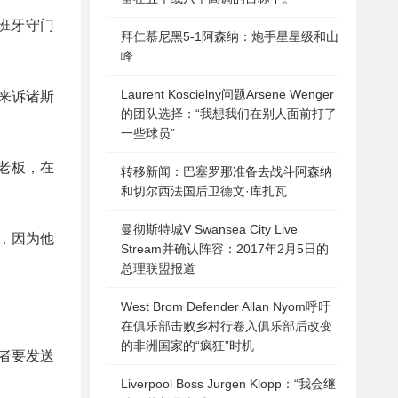
西班牙守门
拜仁慕尼黑5-1阿森纳：炮手星星级和山
峰
Laurent Koscielny问题Arsene Wenger
来诉诸斯
的团队选择：“我想我们在别人面前打了
一些球员”
老板，在
转移新闻：巴塞罗那准备去战斗阿森纳
和切尔西法国后卫德文·库扎瓦
曼彻斯特城V Swansea City Live
天，因为他
Stream并确认阵容：2017年2月5日的
总理联盟报道
West Brom Defender Allan Nyom呼吁
在俱乐部击败乡村行卷入俱乐部后改变
的非洲国家的“疯狂”时机
者要发送
Liverpool Boss Jurgen Klopp：“我会继