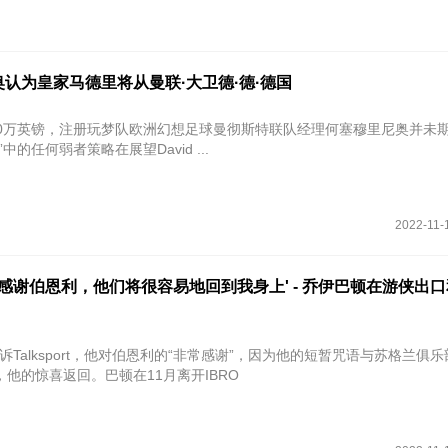
认为皇家马德里将从曼联·大卫德·德·德国
00万英镑，注册玩梦队欧洲幻想足球曼彻斯特联队经理何塞穆里尼奥并未
中的任何弱者策略在展望David ...
2022-11-
感谢伯恩利，他们将很容易地回到我身上' - 乔伊巴顿在游侠出
ton告诉Talksport，他对伯恩利的“非常感谢”，因为他的短暂咒语与苏格兰俱
他的惊喜返回。巴顿在11月离开IBRO