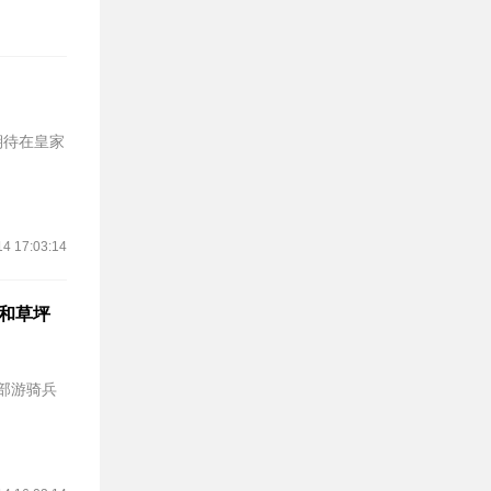
期待在皇家
14 17:03:14
口和草坪
乐部游骑兵