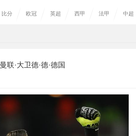
比分
欧冠
英超
西甲
法甲
中超
联·大卫德·德·德国