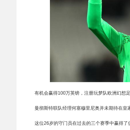
有机会赢得100万英镑，注册玩梦队欧洲幻想
曼彻斯特联队经理何塞穆里尼奥并未期待在皇家马德
这位26岁的守门员在过去的三个赛季中赢得了