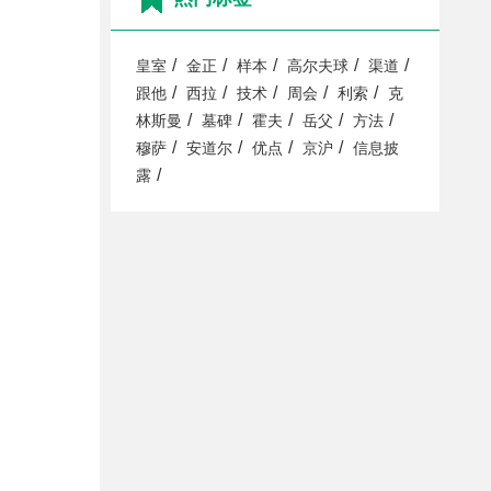
/
/
/
/
/
皇室
金正
样本
高尔夫球
渠道
/
/
/
/
/
跟他
西拉
技术
周会
利索
克
/
/
/
/
/
林斯曼
墓碑
霍夫
岳父
方法
/
/
/
/
穆萨
安道尔
优点
京沪
信息披
/
露