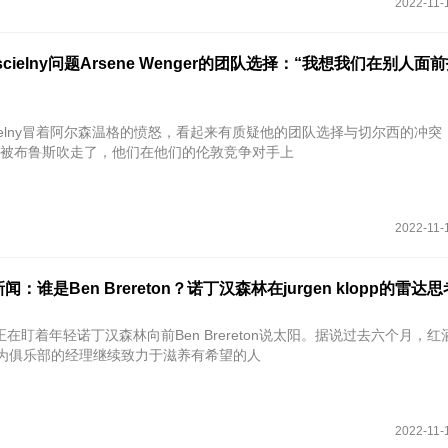
2022-11-
 Koscielny问题Arsene Wenger的团队选择：“我想我们在别人
 Koscielny冒着阿尔森温格的愤怒，看起来有质疑他的团队选择与切尔西的冲
枪手被布鲁斯吹走了，他们在他们的伦敦竞争对手上
2022-11-
：谁是Ben Brereton？诺丁汉森林在jurgen klopp的雷达思
lopp正在盯着年轻诺丁汉森林向前Ben Brereton说太阳。据说过去六个月，
因为俱乐部的经理继续致力于滋养有希望的人
2022-11-