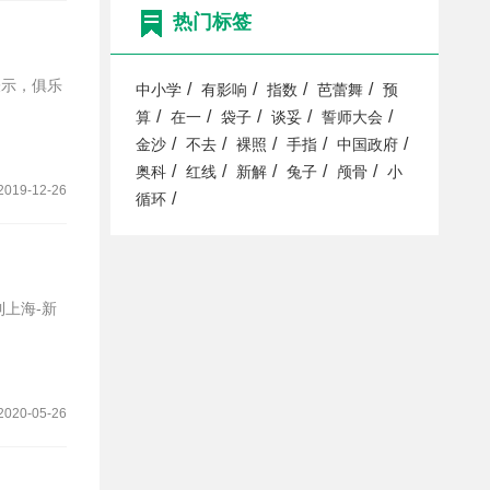
热门标签
/
/
/
/
中小学
有影响
指数
芭蕾舞
预
/
/
/
/
/
算
在一
袋子
谈妥
誓师大会
/
/
/
/
/
金沙
不去
裸照
手指
中国政府
/
/
/
/
/
奥科
红线
新解
兔子
颅骨
小
2019-12-26
/
循环
到上海-新
2020-05-26