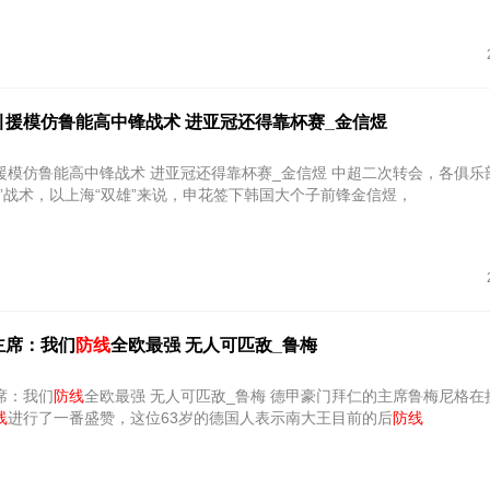
引援模仿鲁能高中锋战术 进亚冠还得靠杯赛_金信煜
援模仿鲁能高中锋战术 进亚冠还得靠杯赛_金信煜 中超二次转会，各俱乐
”战术，以上海“双雄”来说，申花签下韩国大个子前锋金信煜，
主席：我们
防线
全欧最强 无人可匹敌_鲁梅
席：我们
防线
全欧最强 无人可匹敌_鲁梅 德甲豪门拜仁的主席鲁梅尼格在接受采访
线
进行了一番盛赞，这位63岁的德国人表示南大王目前的后
防线