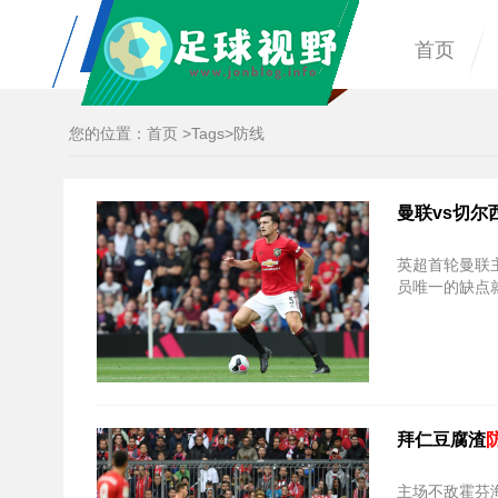
首页
您的位置：
首页
>
Tags
>防线
曼联vs切尔
英超首轮曼联
员唯一的缺点
拜仁豆腐渣
主场不敌霍芬