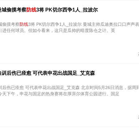
曼城偷摸考察
防线
3将 PK切尔西争1人_拉波尔
城偷摸考察
防线
3将 PK切尔西争1人_拉波尔 曼城主帅瓜迪奥拉口口声声表示，俱乐
引进任何球员。但如今看来，这只是瓜帅的暗度陈仓之计。英
集训后伤已痊愈 可代表申花出战国足_艾克森
后伤已痊愈 可代表申花出战国足_艾克森 北京时间5月26日消息，据周
今天下午，申花与国足的热身赛将在厚湃尔体育公园进行。国足