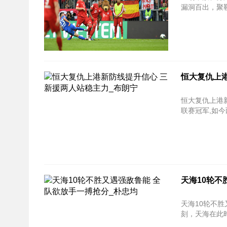
漏洞百出，聚
恒大复仇上
恒大复仇上港
联赛冠军,如
天海10轮不
天海10轮不胜又遇强敌
刻，天海在此