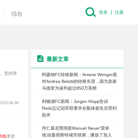
|
登录
注册
综合
最新文章
胜。贵的球
阿森纳FC转移新闻：Arsene Wenger面
对Andrea Belotti的转移失望，因为皇家
马德里为谈判超过850万英镑
利物浦FC新闻：Jurgen Klopp告诉
2023-06-30
Reds忘记冠军联赛并在船体损失后受到
批评
拜仁慕尼黑明星Manuel Neuer'荣幸
地'由曼彻斯特城市猜测，播放了加入
防线
更是