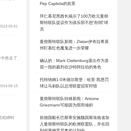
Pep Capliola的前景
拜仁慕尼黑酋长揭示了100万欧元曼彻
斯特联队提议作为俱乐部不想“削弱”球
2023-05-01
员
曼彻斯特联队新闻：Zlatan伊布拉希莫
州盯着红色魔鬼进一步荣耀
确认的：Mark Clattenburg退出作为首
屈一指的裁判在沙特阿拉伯的角色
托特纳姆1-0米德尔斯堡：哈里·凯恩罚
球让马刺队以总理联盟冠军狩猎
2019-06-15
曼彻斯特联队转移新闻：Antoine
Griezmann可能因为雨而倾斜
前德国船长巴斯蒂安施魏因斯埃格省加
入曼彻斯特联队的欧洲联盟队，并在回
到何塞穆里尼奥的计划中