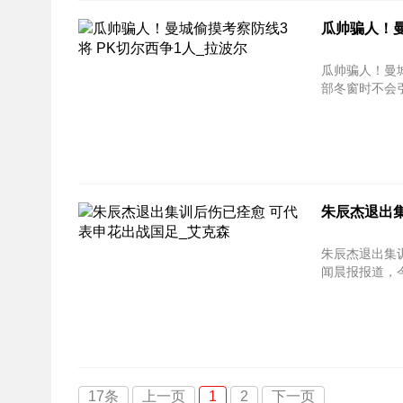
瓜帅骗人！
瓜帅骗人！曼
部冬窗时不会
朱辰杰退出
朱辰杰退出集训
闻晨报报道，
17条
上一页
1
2
下一页