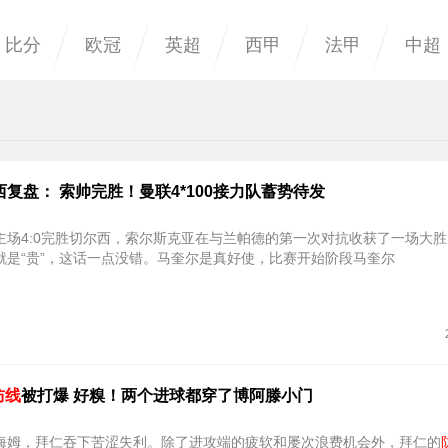
比分
欧冠
英超
西甲
法甲
中超
西复盘： 索帅完胜！曼联4*100接力队蓄势待发
主场4:0完胜切尔西，索尔斯克亚在与兰帕德的第一次对抗收获了一场大
就是“贵”，这话一点没错。马奎尔是真好使，比赛开始阶段马奎尔
防线
被打爆 好糗！两个进球都穿了博阿滕小门
海姆，拜仁吞下苦涩失利。除了进攻端的疲软和屡次浪费机会外，拜仁的