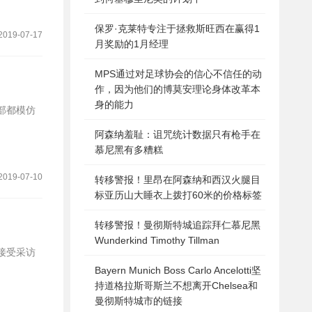
保罗·克莱特专注于拯救斯旺西在赢得1
2019-07-17
月奖励的1月经理
MPS通过对足球协会的信心不信任的动
作，因为他们的博莫安理论身体改革本
身的能力
部都模仿
阿森纳羞耻：诅咒统计数据只有枪手在
慕尼黑有多糟糕
2019-07-10
转移警报！里昂在阿森纳和西汉火腿目
标亚历山大睡衣上拨打60米的价格标签
转移警报！曼彻斯特城追踪拜仁慕尼黑
Wunderkind Timothy Tillman
Bayern Munich Boss Carlo Ancelotti坚
持道格拉斯哥斯兰不想离开Chelsea和
曼彻斯特城市的链接