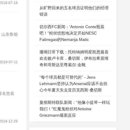
2019-07-16
从旷野回来的五名球员证明他们的经理
错误
切尔西FC新闻：'Antonio Conte瓶装
吧！“粉丝愤怒地决定开始NESC
，山东鲁能
Fabregas的Nemanja Matic
珊瑚日常下载：托特纳姆明星凯恩最喜
欢击败卢卡库，桑切斯，伊布拉希莫维
2019-07-11
奇和哥斯达至尊索尔·金靴
“每个球员都是可替代的” - Jens
Lehmann坚持认为Arsenal应该不会担
心今年夏天失去亚历克西斯·桑切斯
曼彻斯特联队新闻：“他像小提琴一样玩
我们！”红魔鬼粉丝对Antoine
Griezmann最新反应
2019-12-29