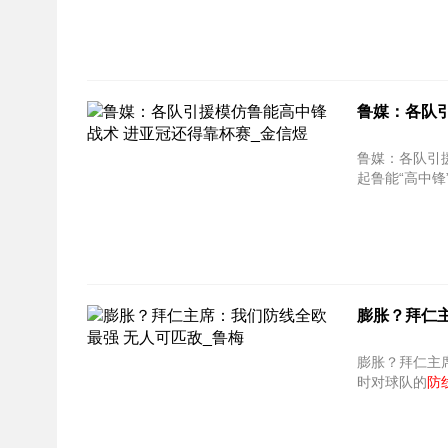
鲁媒：各队
鲁媒：各队引
起鲁能“高中锋
膨胀？拜仁
膨胀？拜仁主
时对球队的
防