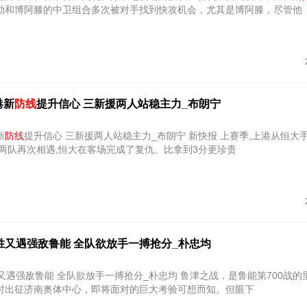
勒和博阿滕的中卫组合多次被对手找到快攻机会，尤其是博阿滕，尽管他
港新
防线
提升信心 三新援两人站稳主力_布朗宁
新
防线
提升信心 三新援两人站稳主力_布朗宁 新快报 上赛季,上港从恒大手中抢走了
今两队再次相遇,恒大在客场完成了复仇。比拿到3分更珍贵
胜又遇强敌鲁能 全队欲放手一搏抢分_朴忠均
鲁能 全队欲放手一搏抢分_朴忠均 鲁津之战，是鲁能第700战的里程碑时
时出征济南奥体中心，即将面对的巨大考验可想而知。但眼下