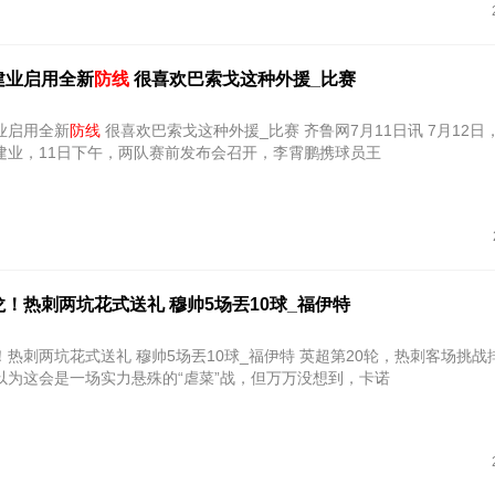
建业启用全新
防线
很喜欢巴索戈这种外援_比赛
业启用全新
防线
很喜欢巴索戈这种外援_比赛 齐鲁网7月11日讯 7月12日
建业，11日下午，两队赛前发布会召开，李霄鹏携球员王
！热刺两坑花式送礼 穆帅5场丟10球_福伊特
花式送礼 穆帅5场丟10球_福伊特 英超第20轮，热刺客场挑战排名垫底
以为这会是一场实力悬殊的“虐菜”战，但万万没想到，卡诺