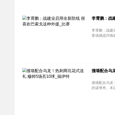
李霄鹏：战
李霄鹏：战建
客场挑战河南
撞墙配合乌龙
撞墙配合乌龙！热刺两坑
的诺维奇。本