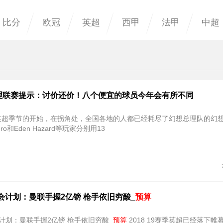
比分
欧冠
英超
西甲
法甲
中超
理联赛提示：讨价还价！八个便宜的球员今年会有所不同
16英超季节的开始，在拐角处，全国各地的人都已经耗尽了幻想总理队的幻
uero和Eden Hazard等玩家分别用13
转会计划：曼联手握2亿镑 枪手依旧穷酸_
预算
会计划：曼联手握2亿镑 枪手依旧穷酸_
预算
2018 19赛季英超已经落下帷幕，目前夏