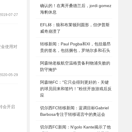
确认的！在离开桑德兰后，jordi gomez
海豹休息
2019-07-27
EFL杯：狼和布莱顿到圆形，但伊普斯
威奇崩溃了
转移新闻：Paul Pogba和XI，包括最昂
资金使用对
贵的签名，包括捆包，罗纳尔多和石头
阿森纳老板航空温格责备利物浦失败的
防守掩护
2020-05-29
阿森纳FC：“它只会得到更好的 - 关键
的球员回来和签约！”粉丝开放游戏后反
应
切尔西FC转移新闻：蓝调目标Gabriel
Barbosa专注于转移谣言中的奥运会
切尔西FC新闻：N'golo Kante揭示了他