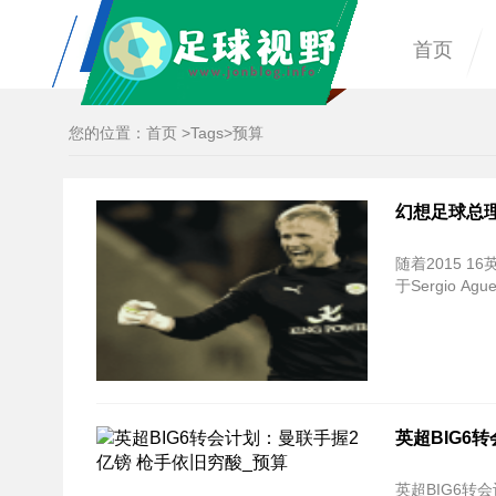
首页
您的位置：
首页
>
Tags
>预算
幻想足球总
随着2015 
于Sergio Ag
英超BIG6
英超BIG6转