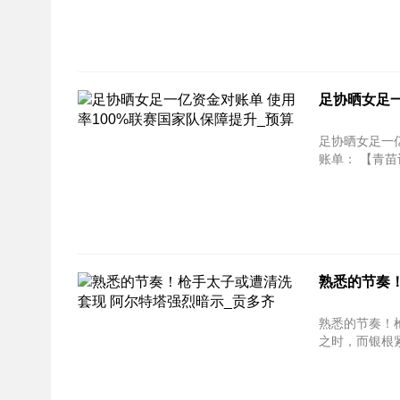
足协晒女足一
足协晒女足一亿
账单： 
熟悉的节奏
熟悉的节奏！枪手太子
之时，而银根