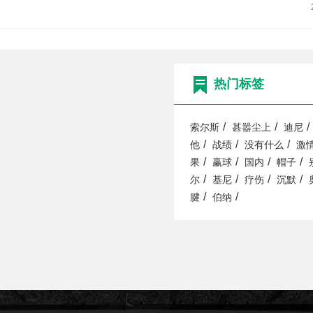
热门标签
/
/
/
索尔斯
甚嚣尘上
迪尼
/
/
/
他
战绩
没有什么
激
/
/
/
/
果
赢球
国内
帽子
/
/
/
/
尔
基尼
疗伤
沉默
/
/
腱
伯纳