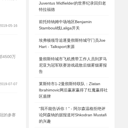
Juventus Midfielder的世界纪录回归老
特拉福德
前托特纳姆中场地区Benjamin
2019-05-16
Stambouli线Laliga开关
埃弗顿领导追逐曼彻斯特城守门员Joe
Hart - Talksport来源
曼彻斯特城市飞机携带工作人员到罗马
尼亚为冠军联赛游戏疏散后烟雾烟雾报
告
莱斯特市1-2曼彻斯特联队：Zlatan
2019-07-07
Ibrahimovic网后赢家赢得了红魔赢得社
区盾牌
“我不能告诉你！” - 阿尔森温格拒绝评
论阿森纳的据报道对Shkodran Mustafi
的兴趣