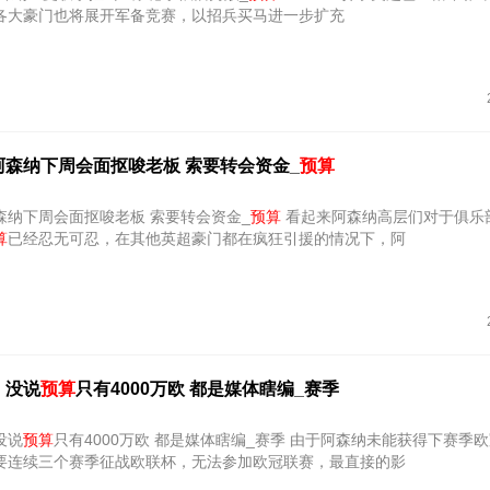
各大豪门也将展开军备竞赛，以招兵买马进一步扩充
阿森纳下周会面抠唆老板 索要转会资金_
预算
森纳下周会面抠唆老板 索要转会资金_
预算
看起来阿森纳高层们对于俱乐部4500万
算
已经忍无可忍，在其他英超豪门都在疯狂引援的情况下，阿
：没说
预算
只有4000万欧 都是媒体瞎编_赛季
没说
预算
只有4000万欧 都是媒体瞎编_赛季 由于阿森纳未能获得下赛季欧冠的参赛
要连续三个赛季征战欧联杯，无法参加欧冠联赛，最直接的影