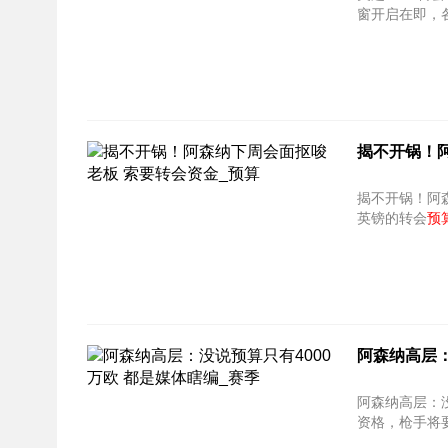
窗开启在即，
揭不开锅！
揭不开锅！阿
英镑的转会
预
阿森纳高层
阿森纳高层：
资格，枪手将