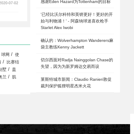
感谢Eden Hazard为Tottenham的目标
2020-07-02
'已经比沃尔科特和英镑更好！更好的开
始与利物浦！' - 阿森纳球迷喜欢枪手
Starlet Alex Iwobi
确认的：Wolverhampton Wanderers麻
袋主教练Kenny Jackett
/
球网
使
切尔西面对Radja Nainggolan Chase的
/
情
比赛结
失望，因为为新罗姆达交易而设
/
别墅
盖
/
奥兰
肌
莱斯特城市新闻：Claudio Ranieri敦促
裁判保护狐狸明星杰米火花