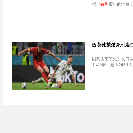
据《
共和
报》的消息
因莫比莱装死引发口
因莫比莱装死引发口水
1 4决赛，意大利2