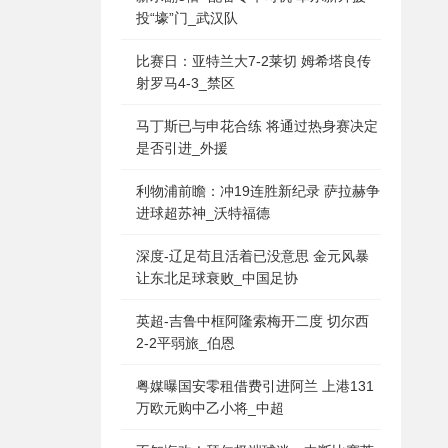
投“壕”门_武汉队
比赛日：亚特兰大7-2莱切 姆希塔良传
射罗马4-3_禁区
马丁斯已与申花合练 将通过热身赛决定
是否引进_外援
利物浦前瞻：冲19连胜新纪录 萨拉赫争
进球超苏神_沃特福德
深度-辽足苟且活着已没意思 金元风暴
让东北足球衰败_中国足协
英超-吉鲁中框阿隆索梅开二度 切尔西
2-2平弱旅_伯恩
粤媒曝国安零租借费引进阿兰 上港131
万欧元购中乙小将_中超