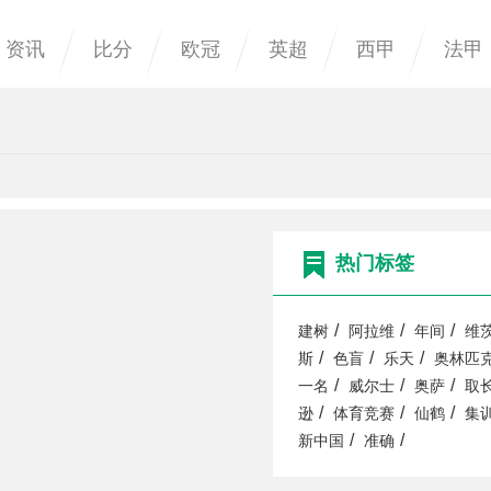
资讯
比分
欧冠
英超
西甲
法甲
热门标签
/
/
/
建树
阿拉维
年间
维
/
/
/
斯
色盲
乐天
奥林匹
/
/
/
一名
威尔士
奥萨
取
/
/
/
逊
体育竞赛
仙鹤
集
/
/
新中国
准确