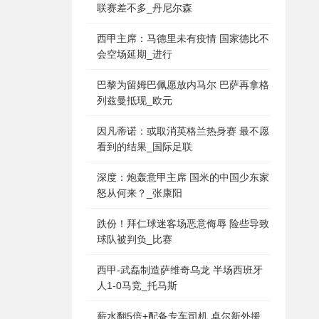
联赛差不多_丹尼尔森
西甲主席：马德里未有疫情 国家德比不
会空场延期_进行
巴黎为留姆巴佩愿放内马尔 巴萨再拿格
列兹曼抵现_欧元
因凡蒂诺：或取消英格兰热身赛 最不愿
看到的结果_国际足联
深度：炮轰意甲主席 国米的中国少东家
怒从何来？_张康阳
跌份！拜仁球迷客场恶意侮辱 险些导致
球队被判负_比赛
西甲-武磊制造萨维奇乌龙 半场西班牙
人1-0马竞_托马斯
薪水翻5倍+配备专车司机 卓尔新外援