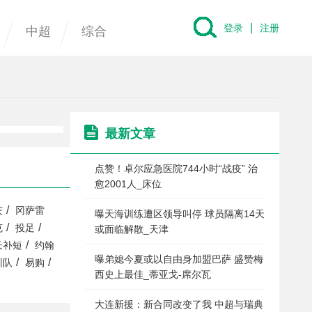
|
登录
注册
中超
综合
最新文章
点赞！卓尔应急医院744小时“战疫” 治
愈2001人_床位
/
茨
冈萨雷
曝天海训练遭区领导叫停 球员隔离14天
/
/
克
投足
或面临解散_天津
/
长补短
约翰
曝弟媳今夏或以自由身加盟巴萨 盛赞梅
/
/
训队
易购
西史上最佳_蒂亚戈-席尔瓦
大连新援：新合同改变了我 中超与瑞典