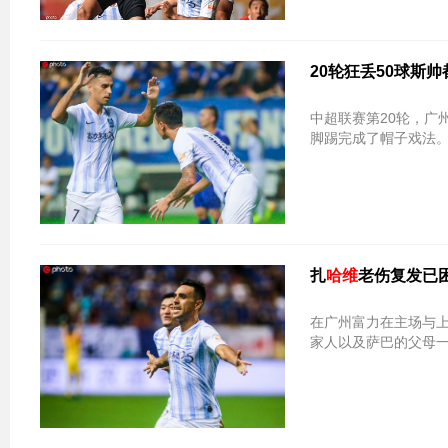
20轮狂丢50球斯
中超联赛第20轮，广
脚踢完成了帽子戏法
扎
哈维
老伤复发已
在广州富力在主场与
家人以及萨巴的父母