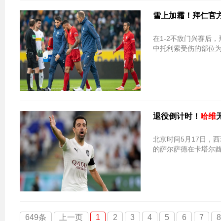
雪上加霜！拜仁官
在1-2不敌门兴赛后
中托利索受伤的部位为
退役倒计时！
哈维
北京时间5月17日，
的萨尔萨德在卡塔尔
649条
上一页
1
2
3
4
5
6
7
8