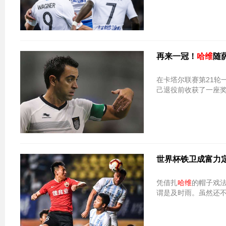
再来一冠！
哈维
随
在卡塔尔联赛第21轮
己退役前收获了一座
世界杯铁卫成富力
凭借扎
哈维
的帽子戏
谓是及时雨。虽然还