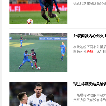
德克服越左腿腿筋的
外表闷骚内心似火 
在接连签下两名外援
欧陆的扎
哈维
、比利
球进得漂亮结果输
一场堪称对攻的中超大
州富力队依然没有拿