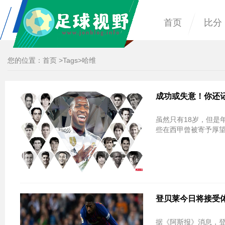
首页
比分
您的位置：
首页
>
Tags
>哈维
成功或失意！你还
虽然只有18岁，但是
些在西甲曾被寄予厚
登贝莱今日将接受
据《阿斯报》消息，