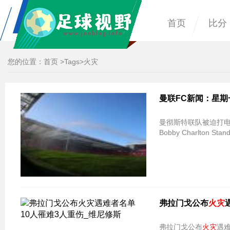
首页
比分
您的位置：
首页
>
Tags
>火灾
曼联FC新闻：星
曼彻斯特联队被迫打电
Bobby Charlton Sta
弗拉门戈公布
火灾
弗拉门戈公布
火灾
遇难者