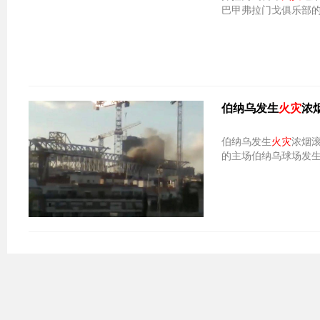
巴甲弗拉门戈俱乐部
伯纳乌发生
火灾
浓
伯纳乌发生
火灾
浓烟滚滚 
的主场伯纳乌球场发