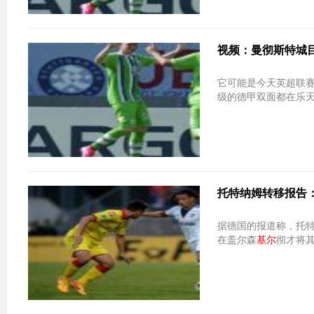
视频：曼彻斯特城目标K
它可能是今天英超联赛
级的德甲双面都在乐
托特纳姆转移报告：S
据德国的报道称，托特纳
在盖尔森
基尔
彻才将