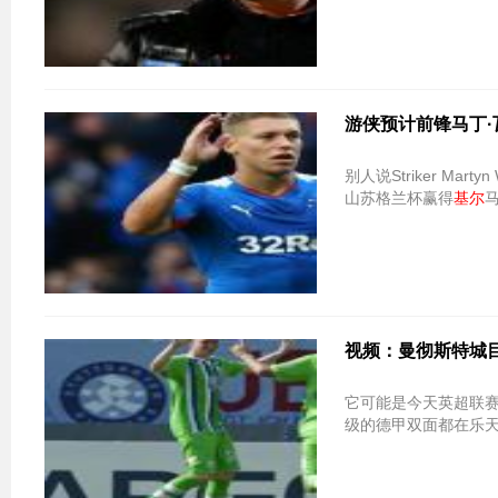
游侠预计前锋马丁·
别人说Striker M
山苏格兰杯赢得
基尔
视频：曼彻斯特城目标K
它可能是今天英超联赛
级的德甲双面都在乐