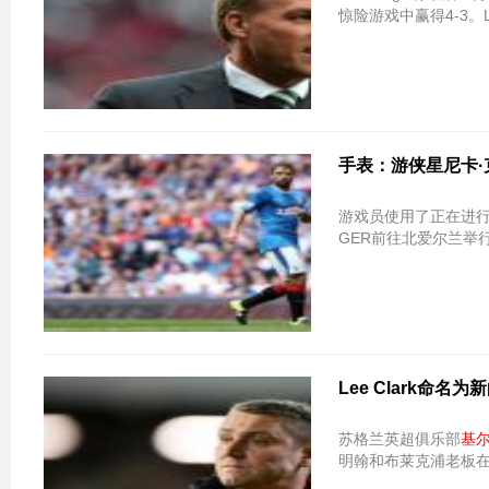
惊险游戏中赢得4-3。Lo
手表：游侠星尼卡
游戏员使用了正在进
GER前往北爱尔兰举
Lee Clark命名为新的
苏格兰英超俱乐部
基
明翰和布莱克浦老板在