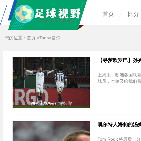
首页
比分
您的位置：
首页
>
Tags
>基尔
【寻梦欧罗巴】孙
上周末，欧洲各国联
球员，本轮又给我们带
凯尔特人海豹的汤姆狂
Tom Rogic将最