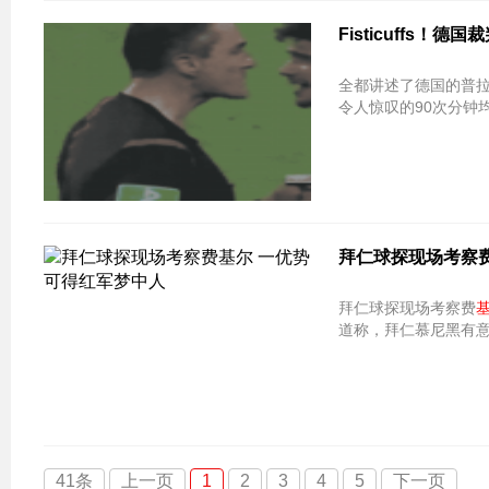
Fisticuffs！
全都讲述了德国的普拉斯
令人惊叹的90次分钟均
拜仁球探现场考察
拜仁球探现场考察费
道称，拜仁慕尼黑有
41条
上一页
1
2
3
4
5
下一页