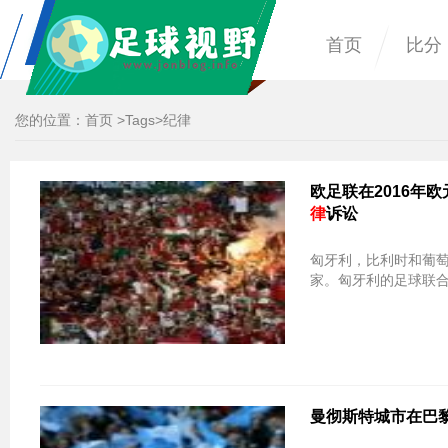
首页
比分
您的位置：
首页
>
Tags
>纪律
欧足联在2016年
律
诉讼
匈牙利，比利时和葡萄
家。匈牙利的足球联合
曼彻斯特城市在巴黎