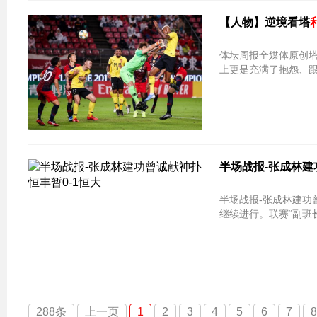
【人物】逆境看塔
体坛周报全媒体原创
上更是充满了抱怨、
半场战报-张成林建
半场战报-张成林建功曾诚献神扑 恒丰暂0-1恒大
继续进行。联赛“副班
288条
上一页
1
2
3
4
5
6
7
8