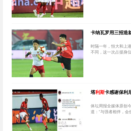
卡纳瓦罗用三招造
时隔一年，恒大和上
不同，这一次占据身
塔
利斯
卡感谢保利
体坛周报全媒体原创
道：“与强者相伴，会