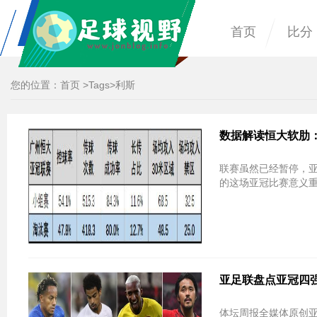
首页
比分
您的位置：
首页
>
Tags
>利斯
数据解读恒大软肋
联赛虽然已经暂停，
的这场亚冠比赛意义
亚足联盘点亚冠四
体坛周报全媒体原创