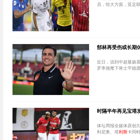
员，恒大方面，亚足
郜林再受伤或长期
近日，说到中超最扬
罗率领麾下将士平稳度
时隔半年再见宝塔
体坛周报全媒体原创久
利尼奥、塔
利斯
卡同