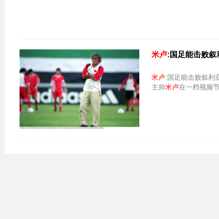
米卢
:国足能击败叙
米卢
:国足能击败叙利亚队 但想冲
主帅
米卢
在一档视频节