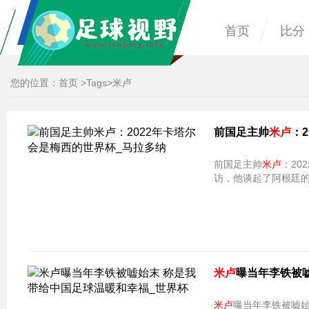
首页
比分
您的位置：
首页
>
Tags
>米卢
前国足主帅
米卢
：
前国足主帅
米卢
访，他谈起了阿根廷
米卢
曝当年李铁被
米卢
曝当年李铁被嘘始