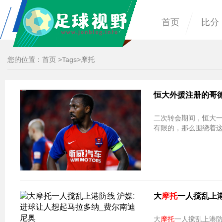
首页
比分
您的位置：
首页
>
Tags
>摩托
恒大外援注册的哥
二次转会期间，恒大
有限的，那么围绕着
大
摩托
一人搅乱上港
大
摩托
一人搅乱上港防