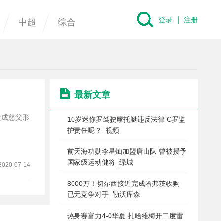
|
登录
注册
中超
综合
最新文章
10岁迷你罗驾驶摩托艇违反法律 C罗监
护责任呢？_视频
前天海功勋李星灿加盟唐山队 曾被授予
国家级运动健将_绿城
2020-07-14
8000万！切尔西接近完成哈弗茨收购
已无竞争对手_勒沃库森
热身赛富力4-0华夏 扎哈维梅开二度雷