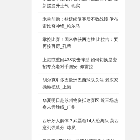
新援提升士气_现实
米兰前瞻：欲延续复赛后不败战绩 伊布
雷比奇冲锋_帕尔马
掌控比赛！国米收获两连胜 比拉吉：要
再接再厉_孔蒂
上港或重回433攻击阵型 如何切换是变
招专克老对手国安_佩雷拉
胡尔克引多支欧洲巴西球队关注 老东家
抛橄榄枝_上港
华夏明日赴苏州物资抵达赛区 近三场热
身未尝胜绩_广州
西班牙人解体？武磊领14人恐离队 英西
意列强瓜分_球员