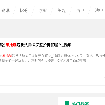
资讯
比分
欧冠
英超
西甲
法甲
驾驶
摩托艇
违反法律 C罗监护责任呢？_视频
驶
摩托艇
违反法律 C罗监护责任呢？_视频 在媒体上，C罗一直把自己打造成慈父形
着孩子们一起玩耍。北京时间今天凌晨，C罗还发了自己带着
热门标签