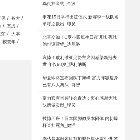
鸟倒挂金钩_金波
申花15日举行出征仪式 新赛季一线队名
/
/
安保
各大
单呼之欲出_球员
/
/
拉
基恩
/
犹荣
大本
悲喜交加！C罗小跟班生日夜进球 丢球
/
较去年
他也该背锅_达尼洛
哀悼！玻利维亚足协主席因感染新冠去
世 年仅58岁_萨利纳斯
华夏即将宣布回购丁海峰 富力阵容瘦身
已有八人离队_肖智
富力官宣肖智转会泰达：衷心感谢为球
队所做贡献_球员
技惊四座！日本国脚似罗本附体 内切爆
杆直挂死角_健洋
泰达基本敲定肖智加盟外援还需引进 签