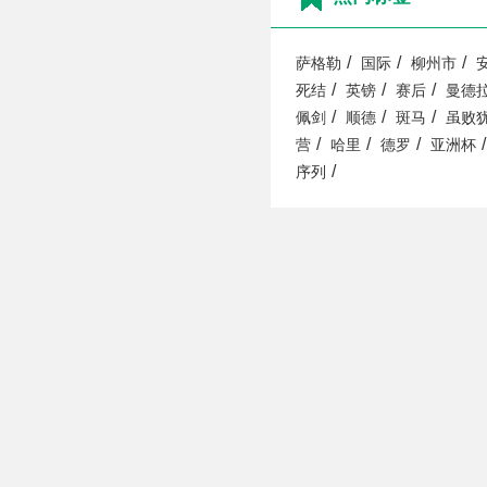
/
/
/
萨格勒
国际
柳州市
/
/
/
死结
英镑
赛后
曼德
/
/
/
佩剑
顺德
斑马
虽败
/
/
/
/
营
哈里
德罗
亚洲杯
/
序列