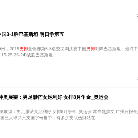
国3-1胜巴基斯坦 明日争第五
日，2019
男排
亚锦赛第5-8名交叉淘汰赛中国
男排
对阵巴基斯坦，最终中
19 15-25 26-24)战胜巴基斯坦
冲奥展望：男足渺茫女足利好 女排8月争金_奥运会
：男足渺茫女足利好 女排8月争金_奥运会 本专题撰文 广州日报全媒体记者
 中国三大球共六支国字号当中，有多少支队伍能站在