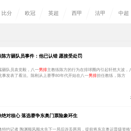
比分
欧冠
英超
西甲
法甲
中超
谈陈方砸队员事件：他已认错 愿接受处罚
猛砸队员袁党毅，八一
男排
主教练陈方的行为在排球圈内引起轩然大波，
此事发表了看法。陈刚从上赛季80年代开始在八一
男排
担任教练，陈方
缺绝对核心 落选赛争东奥门票险象环生
体特约记者 陶渊顺风顺水先下一局后连丢两局，提前将东京奥运晋级资格“