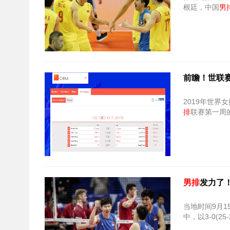
根廷，中国
男
前瞻！世联
2019年世
排
联赛第一周
男排
发力了！
当地时间9月1
中，以3-0(25