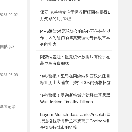
保罗·克莱特专注于拯救斯旺西在赢得1
2023-06-02
月奖励的1月经理
MPS通过对足球协会的信心不信任的动
作，因为他们的博莫安理论身体改革本
身的能力
国队以3-
阿森纳羞耻：诅咒统计数据只有枪手在
慕尼黑有多糟糕
2023-05-08
转移警报！里昂在阿森纳和西汉火腿目
标亚历山大睡衣上拨打60米的价格标签
转移警报！曼彻斯特城追踪拜仁慕尼黑
Wunderkind Timothy Tillman
Bayern Munich Boss Carlo Ancelotti坚
持道格拉斯哥斯兰不想离开Chelsea和
曼彻斯特城市的链接