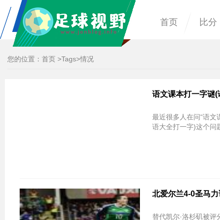
首页
比分
您的位置：
首页
>
Tags
>情况
语文课本打一字谜(
最近很多人在问“语文
语大全打一字)这个问
北爱尔兰4-0圣马
替代凯尔·洛杉矶被评