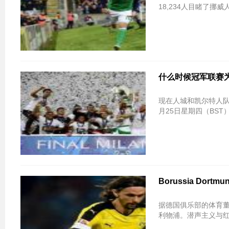
18,234人目睹了
什么时候冠军联赛为2
现在人城和凯尔特人
月25日星期四（BS
Borussia Dor
据德国俱乐部的体育董事Mic
利物浦。潜声主义与红