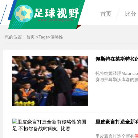
首页
比分
您的位置：
首页
>
Tags
>侵略性
佩斯特在莱斯特拉的托​​
托特纳姆经理Mauricio
赛与拜耳勒沃库森的
里皮豪言打造全新
里皮豪言打造全新有