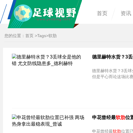
首页
资讯
您的位置：
首页
>
Tags
>软肋
德里赫特水货？3丢
德里赫特水货？3丢球全是他的错 
但是平心而论这场比
申花曾经最
软肋
位
申花曾经最
软肋
位置已补强 