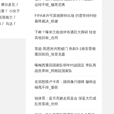
/
运转不错_穆里尼奥
摩尔多瓦
/
联赛
小伙子
FIFA未许可莫德斯特出场 仍需等待纠纷
/
新英格兰
最终裁决_权健
/
/
弗
马达
下树？曝米兰租借伊布遇巨大障碍 转攻
其他目标_合同
英超-凯恩孙兴慜破门 热刺3-1南安普顿
重回前四_埃里克森
曝梅西重回国家队明年约战国足 率队再
战世界杯_阿根廷国家队
名宿怒喷卢卡库：踢得像只猫咪 穆帅这
锅甩不掉_曼联
锐体育：蓝月亮败走双蓝会 深蓝大巴成
乱世英雄_坎特