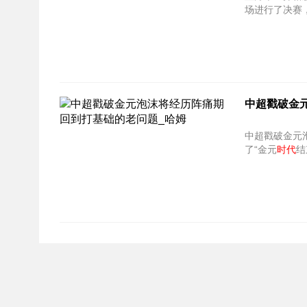
场进行了决赛
中超戳破金
中超戳破金元泡沫将经历
了“金元
时代
结