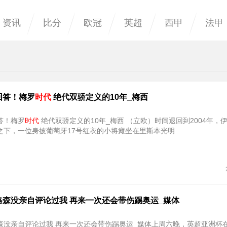
资讯
比分
欧冠
英超
西甲
法甲
回答！梅罗
时代
绝代双骄定义的10年_梅西
答！梅罗
时代
绝代双骄定义的10年_梅西 （立欧）时间退回到2004年，伊比利亚半
之下，一位身披葡萄牙17号红衣的小将瘫坐在里斯本光明
格森没亲自评论过我 再来一次还会带伤踢奥运_媒体
森没亲自评论过我 再来一次还会带伤踢奥运_媒体上周六晚，英超亚洲杯