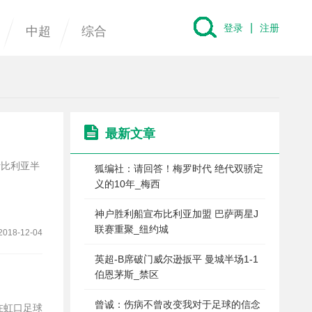
|
登录
注册
中超
综合
最新文章
狐编社：请回答！梅罗时代 绝代双骄定
义的10年_梅西
神户胜利船宣布比利亚加盟 巴萨两星J
联赛重聚_纽约城
2018-12-04
英超-B席破门威尔逊扳平 曼城半场1-1
伯恩茅斯_禁区
曾诚：伤病不曾改变我对于足球的信念
在虹口足球