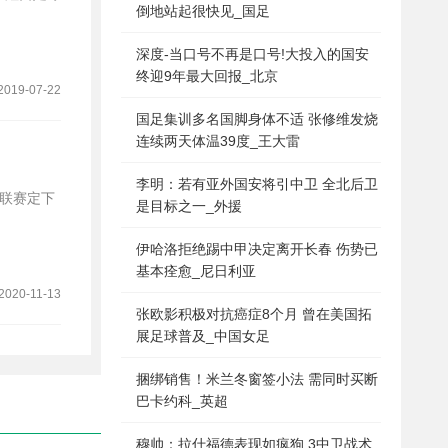
倒地站起很快见_国足
深度-当口号不再是口号!大投入的国安
终迎9年最大回报_北京
2019-07-22
国足集训多名国脚身体不适 张修维发烧
连续两天体温39度_王大雷
李明：若有亚外国安将引中卫 全北后卫
是目标之一_外援
伊哈洛拒绝踢中甲决定离开长春 伤势已
基本痊愈_尼日利亚
2020-11-13
张欧影积极对抗癌症8个月 曾在美国拓
展足球普及_中国女足
捆绑销售！米兰冬窗签小法 需同时买断
巴卡约科_英超
穆帅：拉什福德表现如疯狗 3中卫战术