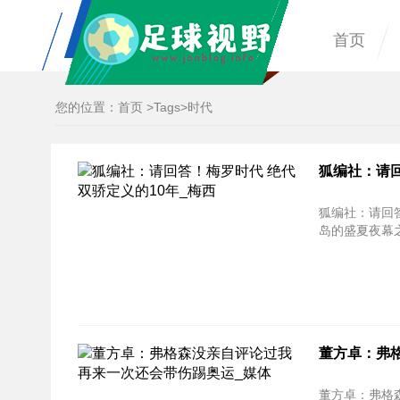
首页
您的位置：
首页
>
Tags
>时代
狐编社：请
狐编社：请回
岛的盛夏夜幕
董方卓：弗
董方卓：弗格