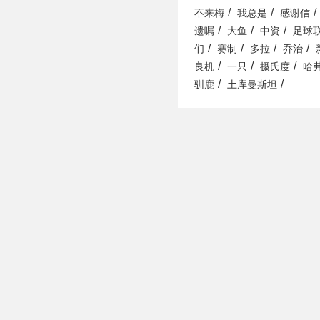
/
/
/
不来梅
我总是
感谢信
/
/
/
遗嘱
大鱼
中资
足球
/
/
/
/
们
赛制
多拉
乔治
/
/
/
良机
一只
摄氏度
哈
/
/
驯鹿
土库曼斯坦