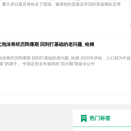
，董方卓以嘉宾身份去了现场。邀请他的是最后夺冠的英超狼队足球
元泡沫将经历阵痛期 回到打基础的老问题_哈姆
阵痛期 回到打基础的老问题_哈姆 2020年伊始，人们就为中超联赛定下
束”的调子。 中国足协去年颁布的“四大帽”限薪令让中
热门标签