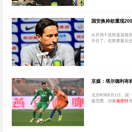
国安换帅欲重现20
从开局十连胜遥遥领先
不住了。在联赛最后
京媒：塔尔德利有机
北京时间8月1日，据
援范围，但被
施密特