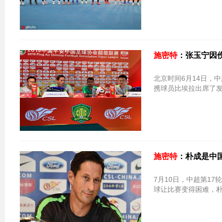
施密特
：张玉宁因
北京时间6月14日，
携球员比埃拉出席了
施密特
：朴成是中
7月10日，中超第1
球让比赛变得困难，朴