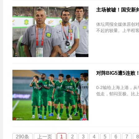
主场被嘘！国安新帅
体坛周报全媒体原创对
不起的较量。上半程
对阵BIG5遭5连
0-2输给上海上港，
低走，郁闷至极。比上
290条
上一页
1
2
3
4
5
6
7
8