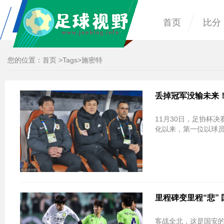
首页
比分
您的位置：
首页
>
Tags
>施密特
丢掉冠军没输未来
11月30日，足协杯
化以来，第一位以球
里程碑变里程“悲”
客战全北，这是国安的