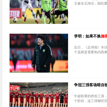
主被全北淘汰；因此
李明：如果不换
施
近日，《足球报》专
个选择是需要热内西
争冠三强客场暗自
中超联赛的榜首三强
个阶段，这三强都经历