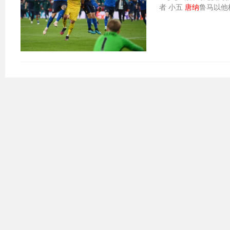
者 小五
唐纳
鲁马以他