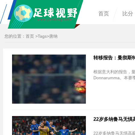
首页
比分
您的位置：
首页
>
Tags
>唐纳
转移报告：曼彻斯特
根据意大利的报告，曼联正准
Donnarumma。
22岁多纳鲁马无惧
22岁多纳鲁马无惧高