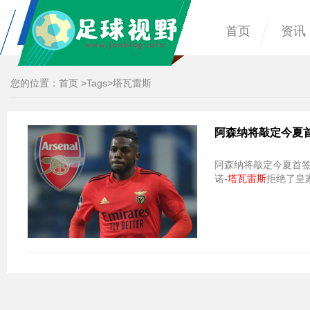
首页
资讯
您的位置：
首页
>
Tags
>塔瓦雷斯
阿森纳将敲定今夏首
阿森纳将敲定今夏首签 
诺-
塔瓦雷斯
拒绝了皇