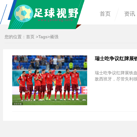
首页
资讯
您的位置：
首页
>
Tags
>顽强
瑞士吃争议红牌展
瑞士吃争议红牌展铁
敌西班牙，尽管失利