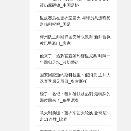
绩仍愿砸钱_中国足协
里皮赛后在更衣室发火 与球员共进晚餐
送临别祝福_国足
梅州队主帅回归国安球队致谢 新帅曾执
教巴甲豪门_客家
他来了！热刺官宣签约穆里尼奥 时隔一
年回归足坛_波切蒂诺
国安回应邀约斯科拉里：假消息 主帅人
选赛季后见眉目_奥古斯托
稳了！名记：穆帅确认赴热刺 最特殊的
那位回来了_穆里尼奥
意大利前瞻：蓝衣军团大轮换 曼奇尼冲
击11连胜_比赛