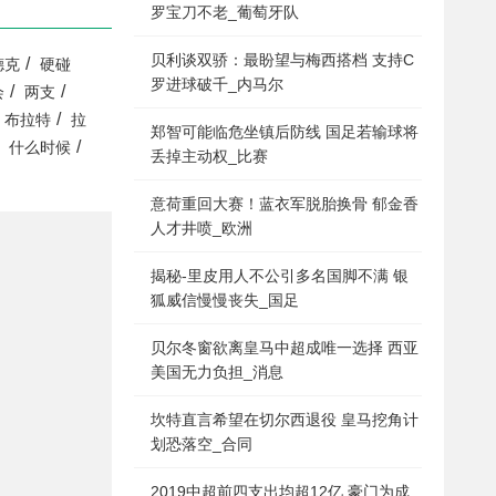
罗宝刀不老_葡萄牙队
贝利谈双骄：最盼望与梅西搭档 支持C
/
德克
硬碰
罗进球破千_内马尔
/
/
会
两支
/
布拉特
拉
郑智可能临危坐镇后防线 国足若输球将
/
什么时候
丢掉主动权_比赛
意荷重回大赛！蓝衣军脱胎换骨 郁金香
人才井喷_欧洲
揭秘-里皮用人不公引多名国脚不满 银
狐威信慢慢丧失_国足
贝尔冬窗欲离皇马中超成唯一选择 西亚
美国无力负担_消息
坎特直言希望在切尔西退役 皇马挖角计
划恐落空_合同
2019中超前四支出均超12亿 豪门为成