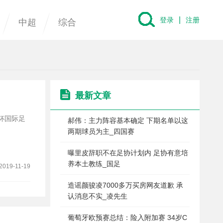
|
登录
注册
中超
综合
最新文章
”杯国际足
郝伟：主力阵容基本确定 下期名单以这
两期球员为主_四国赛
曝里皮辞职不在足协计划内 足协有意培
养本土教练_国足
2019-11-19
造谣颜骏凌7000多万买房网友道歉 承
认消息不实_凌先生
葡萄牙欧预赛总结：险入附加赛 34岁C