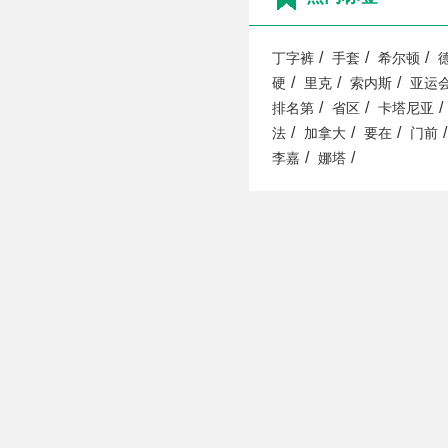
/
/
/
丁字裤
手套
希尔顿
/
/
/
硬
里克
索内斯
亚运
/
/
/
排名第
省区
卡塔尼亚
/
/
/
/
法
加拿大
要在
门前
/
/
李嘉
娜塔