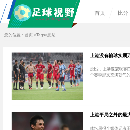
首页
比分
您的位置：
首页
>
Tags
>悉尼
上港没有输球实属
2比2，上港亚冠联赛
个赛季那支充满朝气
上港平局之外的最大
体坛周报全媒体记者王