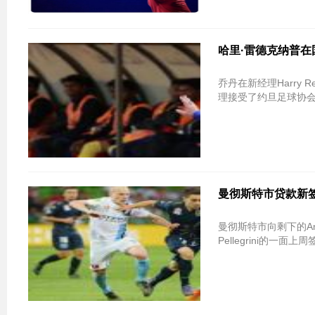
哈里·雷德克纳普在国际
乔丹在新经理Harry
理接受了约旦足球协会
曼彻斯特市贷款新签
曼彻斯特市向剩下的An-Cl
Pellegrini的一面上周