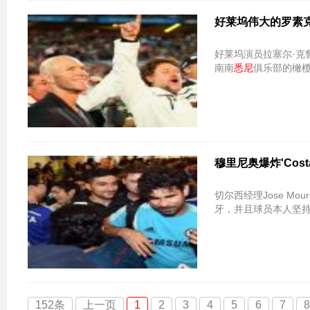
好莱坞伟大的罗素
好莱坞演员拉塞尔·克
南南
悉尼
俱乐部的橄榄
穆里尼奥爆炸'Cost
切尔西经理Jose Mou
牙，并且球员本人坚
152条
上一页
1
2
3
4
5
6
7
8