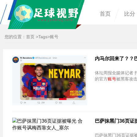
首页
比分
您的位置：
首页
>
Tags
>账号
内马尔回来了？？
体坛周报全媒体记者 
的官方
账号
被黑客攻
巴萨抹黑门36页证
巴萨抹黑门36页证据