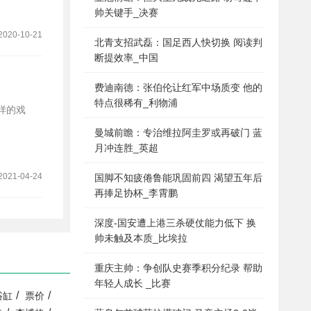
帅关键手_决赛
2020-10-21
北青支招武磊：国足西人快切换 阅读判
断提效率_中国
费迪南德：张伯伦让红军中场质变 他的
特点很稀有_利物浦
曼城前瞻：专治维拉阿圭罗或再破门 蓝
月冲连胜_英超
2021-04-24
国脚不知疲倦鲁能巩固前四 渴望五年后
再捧足协杯_李霄鹏
深度-国安遭上港三杀硬仗能力低下 换
帅未触及本质_比埃拉
重庆主帅：争创队史赛季积分纪录 帮助
年轻人成长 _比赛
/
/
浴缸
票价