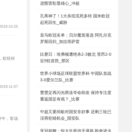
进图雷彰显雄心_冲超
孔蒂神了！1大杀招克死多特 国米欧冠
起死回生_威胁
2019-10-25
皇马欧冠名单：贝尔魔笛落选 阿扎尔克
罗斯回归_加拉塔萨雷
比赛日：埃弗顿遭绝杀2-3败北 里昂2-0
近9轮首胜_禁区
世界小球场足球联盟世界杯 中国队首战
3-0爱尔兰队_比赛
2019-11-07
曹赟定再闪光两送夺命助攻 保持专注度
重返国足有戏？_比赛
中超又要间歇对国安非好事 还剩三轮已
没再犯错机会_国安队
亚冠前瞻：恒大生死战无退路 盼奇迹卡