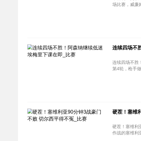
场比赛，威廉
连续四场不
连续四场不胜！阿森纳继
第4轮，枪手做
硬茬！塞维利
硬茬！塞维利亚90分钟
作战的塞维利亚