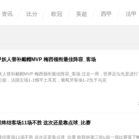
资讯
比分
欧冠
英超
西甲
法甲
妖人替补戴帽MVP 梅西领衔最佳阵容_客场
帽MVP 梅西领衔最佳阵容_客场 过去一周，世界足坛先是进行了国家队
面，法国主场1-1憾平土耳其，葡萄牙客场1-2负于乌克
终结客场11场不胜 这次还是靠点球_比赛
场不胜 这次还是靠点球_比赛 欧联杯第三轮L组一场比赛落下帷幕，上半