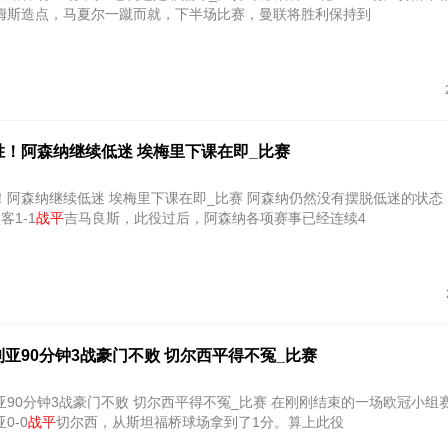
姆斯造点，马夏尔一蹴而就，下半场比赛，曼联将胜利保持到
胜！阿森纳继续低迷 埃梅里下课在即_比赛
续低迷 埃梅里下课在即_比赛 阿森纳仍然没有摆脱低迷的状态，欧联杯
客1-1
战平
吉马良斯，此役过后，阿森纳各项赛事已经连续4
亚90分钟3战豪门不败 切尔西平得不冤_比赛
3战豪门不败 切尔西平得不冤_比赛 在刚刚结束的一场欧冠小组赛中，客场
0-0
战平
切尔西，从斯坦福桥球场拿到了1分。算上此役