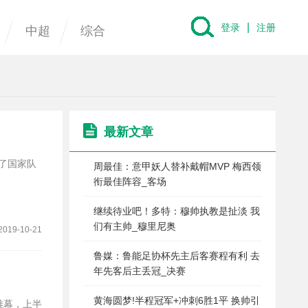
|
登录
注册
中超
综合
最新文章
周最佳：意甲妖人替补戴帽MVP 梅西领
衔最佳阵容_客场
继续待业吧！多特：穆帅执教是扯淡 我
们有主帅_穆里尼奥
2019-10-21
鲁媒：鲁能足协杯先主后客赛程有利 去
年先客后主丢冠_决赛
黄海圆梦!半程冠军+冲刺6胜1平 换帅引