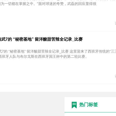
“因为一切都在掌握之中。”面对球迷的夸赞，武磊的回应显得很
核武7的 “秘密基地” 留洋酸甜苦辣全记录_比赛
 “秘密基地” 留洋酸甜苦辣全记录_比赛 这里迎来了西班牙传统的“三王节”，这
西班牙人队与布尔戈斯在西班牙国王杯中的第二轮比赛。
热门标签