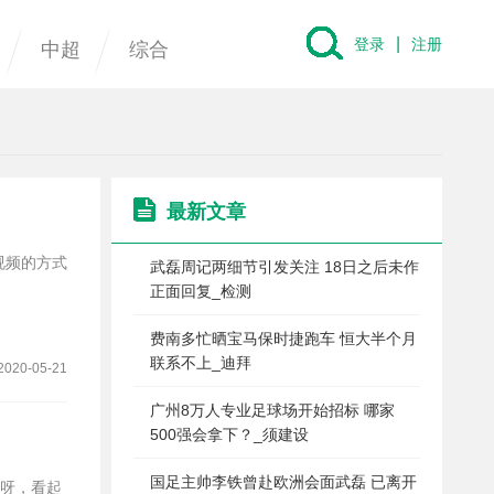
|
登录
注册
中超
综合
最新文章
武磊周记两细节引发关注 18日之后未作
正面回复_检测
费南多忙晒宝马保时捷跑车 恒大半个月
联系不上_迪拜
2020-05-21
广州8万人专业足球场开始招标 哪家
500强会拿下？_须建设
国足主帅李铁曾赴欧洲会面武磊 已离开
静呀，看起