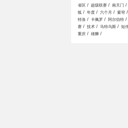
/
/
/
省区
超级联赛
南天门
/
/
/
/
狐
年度
六个月
窗帘
/
/
/
特洛
卡佩罗
阿尔伯特
/
/
/
赛
技术
马特乌斯
短
/
/
重庆
雄狮