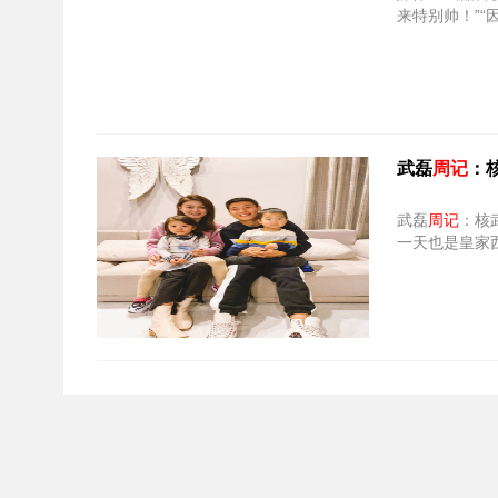
来特别帅！”
武磊
周记
：
武磊
周记
：核武7的
一天也是皇家