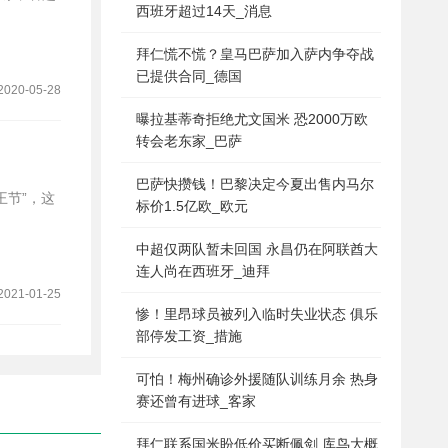
西班牙超过14天_消息
拜仁慌不慌？皇马巴萨加入萨内争夺战
已提供合同_德国
2020-05-28
曝拉基蒂奇拒绝尤文国米 恐2000万欧
转会老东家_巴萨
巴萨快攒钱！巴黎决定今夏出售内马尔
标价1.5亿欧_欧元
中超仅两队暂未回国 永昌仍在阿联酋大
连人尚在西班牙_迪拜
2021-01-25
惨！里昂球员被列入临时失业状态 俱乐
部停发工资_措施
可怕！梅州确诊外援随队训练月余 热身
赛还曾有进球_客家
拜仁联系国米盼低价买断佩剑 库鸟大概