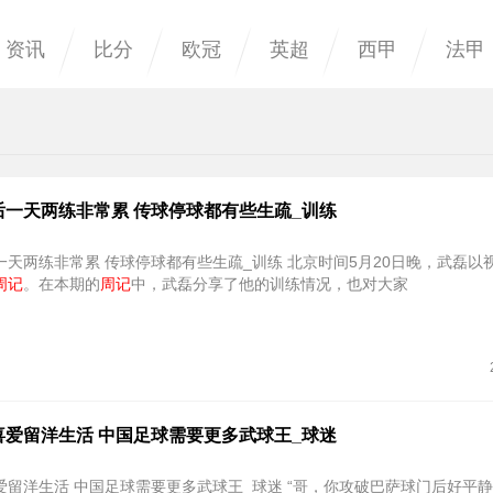
资讯
比分
欧冠
英超
西甲
法甲
后一天两练非常累 传球停球都有些生疏_训练
常累 传球停球都有些生疏_训练 北京时间5月20日晚，武磊以视频的方式
周记
。在本期的
周记
中，武磊分享了他的训练情况，也对大家
喜爱留洋生活 中国足球需要更多武球王_球迷
爱留洋生活 中国足球需要更多武球王_球迷 “哥，你攻破巴萨球门后好平