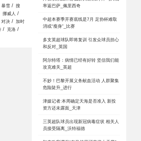
/
率返巴萨_佩里西奇
暴雪
搜
/
挪威人
中超本赛季开赛底线是7月 足协杯难取
/
对决
加时
消或“瘦身”_比赛
/
/
传
克洛
多支英超球队即将复训 引发众球员担心
和反对_英国
阿尔特塔：病情已经有好转 坚信我们能
攻克难关_英超
不妙！巴黎开展义务献血活动 人群聚集
危险陡升_进行
津媒记者:本周确定天海是否准入 新投
资方还未露面_天津
三英超队球员出现新冠病毒症状 相关人
员接受隔离_沃特福德