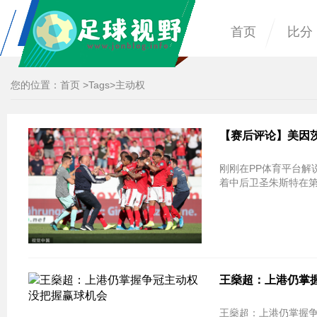
首页
比分
您的位置：
首页
>
Tags
>主动权
【赛后评论】美因
刚刚在PP体育平台解
着中后卫圣朱斯特在第
王燊超：上港仍掌
王燊超：上港仍掌握