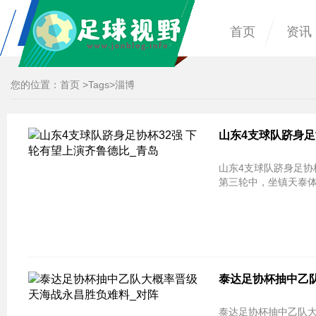
首页
资讯
您的位置：
首页
>
Tags
>淄博
山东4支球队跻身足
山东4支球队跻身足协杯32强 下轮有
第三轮中，坐镇天泰
泰达足协杯抽中乙队
泰达足协杯抽中乙队大