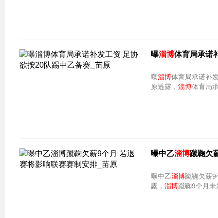
曝
淄博
体育局承诺补
曝
淄博
体育局承诺补发
原透露，
淄博
体育局
曝中乙
淄博
蹴鞠欠
曝中乙
淄博
蹴鞠欠薪9
露，
淄博
蹴鞠9个月