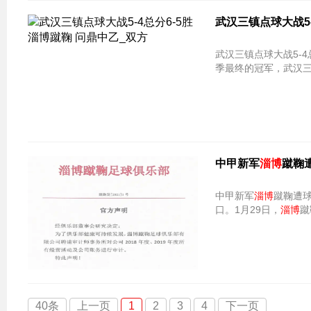
武汉三镇点球大战5-
武汉三镇点球大战5-4
季最终的冠军，武汉
中甲新军
淄博
蹴鞠
中甲新军
淄博
蹴鞠遭
口。1月29日，
淄博
蹴
40条
上一页
1
2
3
4
下一页