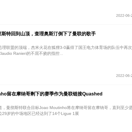
2022-06-
莱斯特回到山顶，查理奥斯汀倒下了曼联的歌手
总理联盟的顶端，杰米火花在狐狸3-0赢得了国王电力体育场的队伍中再
udio Ranieri的不屈不挠的指控...
2022-06-
utinho留在摩纳哥剩下的赛季作为曼联链接Quashed
，曼彻斯特联合目标Joao Moutinho将在摩纳哥留在摩纳哥，直到至少
29岁的中场地区已经达到了14个Ligue 1展