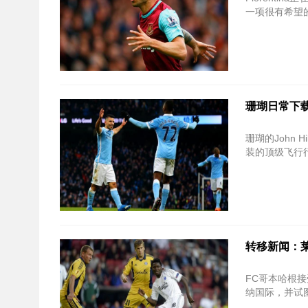
一项很有希望的
珊瑚日常下载
珊瑚的John
装的顶级飞行行
转移新闻：莱斯特市
FC哥本哈根接受了
纳国际，并试