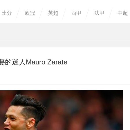
比分
欧冠
英超
西甲
法甲
中超
的迷人Mauro Zarate