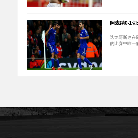
阿森纳0-1
迭戈哥斯达在
的比赛中唯一的目