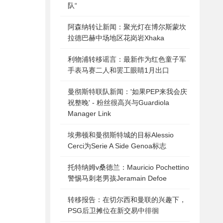
队“
阿森纳转让新闻：聚光灯在博尔斯蒙坎
拉德巴赫中场地区花岗岩Xhaka
利物浦转移谣言：最新作为红色童子军
手表马赛二人和罢工眼睛1月出口
曼彻斯特联队新闻：'如果PEP来我会庆
祝整晚' - 粉丝很高兴与Guardiola
Manager Link
埃弗顿和曼彻斯特城的目标Alessio
Cerci为Serie A Side Genoa标志
托特纳姆v桑德兰：Mauricio Pochettino
警惕马刺老男孩Jeramain Defoe
转移报告：在切尔西和曼联的兴趣下，
PSG后卫摊位在新交易中徘徊