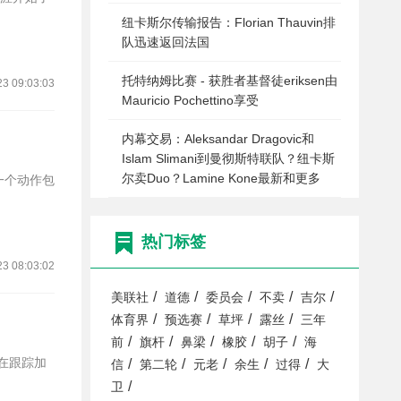
纽卡斯尔传输报告：Florian Thauvin排
队迅速返回法国
托特纳姆比赛 - 获胜者基督徒eriksen由
23 09:03:03
Mauricio Pochettino享受
内幕交易：Aleksandar Dragovic和
Islam Slimani到曼彻斯特联队？纽卡斯
尔卖Duo？Lamine Kone最新和更多
一个动作包
热门标签
23 08:03:02
/
/
/
/
/
美联社
道德
委员会
不卖
吉尔
/
/
/
/
体育界
预选赛
草坪
露丝
三年
/
/
/
/
/
前
旗杆
鼻梁
橡胶
胡子
海
一直在跟踪加
/
/
/
/
/
信
第二轮
元老
余生
过得
大
/
卫