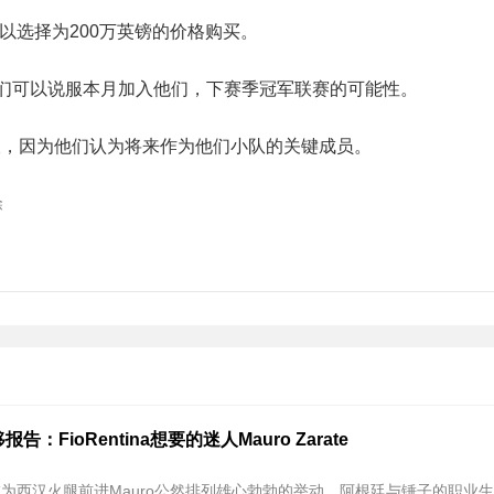
时可以选择为200万英镑的价格购买。
信他们可以说服本月加入他们，下赛季冠军联赛的可能性。
的会谈，因为他们认为将来作为他们小队的关键成员。
除
：FioRentina想要的迷人Mauro Zarate
ina正在为西汉火腿前进Mauro公然排列雄心勃勃的举动。阿根廷与锤子的职业