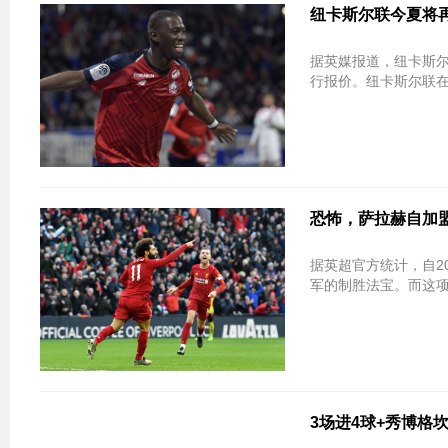
纽卡斯尔联今夏将
据英媒报道，纽卡斯
行报价。纽卡斯尔联在
恐怖，萨拉赫自加
据英超官方统计，自2
军的制胜法宝。而这项
3场进4球+秀博格