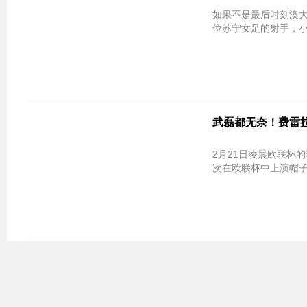
如果不是最后时刻澳大
位苏宁女足的射手，小
武磊都无奈！费雷
2月21日凌晨欧联杯
次在欧联杯中上演帽子