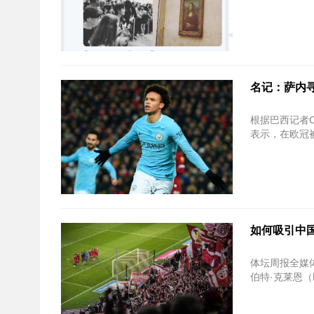
名记：萨内
根据巴西记者C
表示，在欧冠被
如何吸引中
体坛周报全媒
伯特·克莱恩（Ro