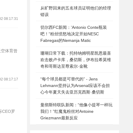
从旷野回来的五名球员证明他们的经理
错误
02 08:17:31
切尔西FC新闻：'Antonio Conte瓶装
吧！“粉丝愤怒地决定开始NESC
Fabregas的Nemanja Matic
天空体育曾
珊瑚日常下载：托特纳姆明星凯恩最喜
欢击败卢卡库，桑切斯，伊布拉希莫维
奇和哥斯达至尊索尔·金靴
“每个球员都是可替代的” - Jens
02 08:17:17
Lehmann坚持认为Arsenal应该不会担
心今年夏天失去亚历克西斯·桑切斯
曼彻斯特联队新闻：“他像小提琴一样玩
CEO罗
我们！”红魔鬼粉丝对Antoine
Griezmann最新反应