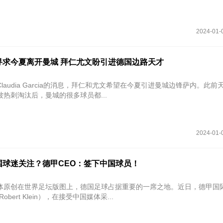
2024-01-
寻求今夏离开曼城 拜仁尤文盼引进德国边路天才
laudia Garcia的消息，拜仁和尤文希望在今夏引进曼城边锋萨内。此前
热刺淘汰后，曼城的很多球员都...
2024-01-
国球迷关注？德甲CEO：签下中国球员！
体原创在世界足坛版图上，德国足球占据重要的一席之地。近日，德甲国际
bert Klein），在接受中国媒体采...