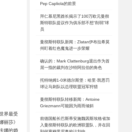
Pep Capliola的前景
拜仁慕尼黑酋长揭示了100万欧元曼彻
斯特联队提议作为俱乐部不想“削弱”球
员
曼彻斯特联队新闻：Zlatan伊布拉希莫
州盯着红色魔鬼进一步荣耀
确认的：Mark Clattenburg退出作为首
屈一指的裁判在沙特阿拉伯的角色
托特纳姆1-0米德尔斯堡：哈里·凯恩罚
球让马刺队以总理联盟冠军狩猎
曼彻斯特联队转移新闻：Antoine
Griezmann可能因为雨而倾斜
世界最受
前德国船长巴斯蒂安施魏因斯埃格省加
娜丽莎》
入曼彻斯特联队的欧洲联盟队，并在回
卡娜的婚
到何塞穆里尼奥的计划中