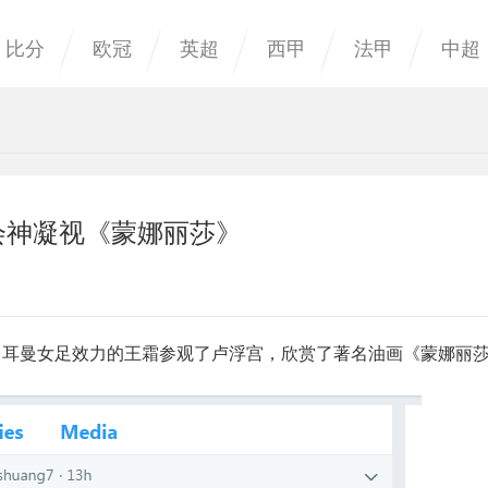
比分
欧冠
英超
西甲
法甲
中超
会神凝视《蒙娜丽莎》
日耳曼女足效力的王霜参观了卢浮宫，欣赏了著名油画《蒙娜丽