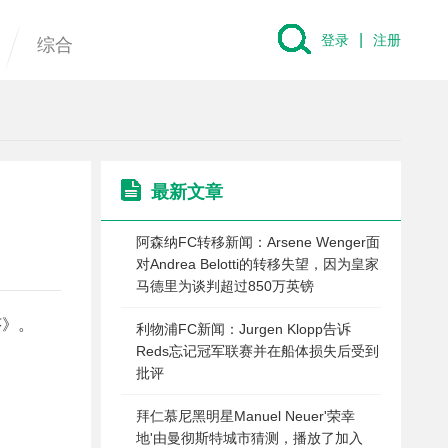
|
登录
注册
综合
最新文章
阿森纳FC转移新闻：Arsene Wenger面
对Andrea Belotti的转移失望，因为皇家
马德里为谈判超过850万英镑
莎》。
利物浦FC新闻：Jurgen Klopp告诉
Reds忘记冠军联赛并在船体损失后受到
批评
拜仁慕尼黑明星Manuel Neuer'荣幸
地'由曼彻斯特城市猜测，播放了加入