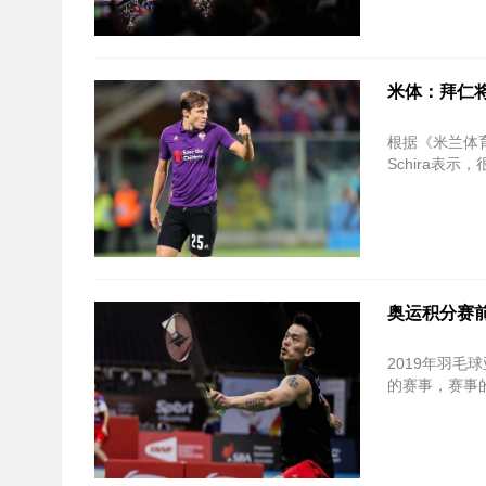
米体：拜仁将
根据《米兰体育
Schira表示
奥运积分赛前
2019年羽
的赛事，赛事的