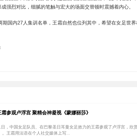
一大形成强烈对比，细腻的笔触与宏大的场面交替顿时震撼着内心。
两期国内27人集训名单，王霜自然也位列其中，希望在女足世界
除
王霜参观卢浮宫 聚精会神凝视《蒙娜丽莎》
21日，中国女足队员、在巴黎圣日耳曼女足效力的王霜参观了卢浮宫，欣
。王霜用法语在个人社交媒体上写...