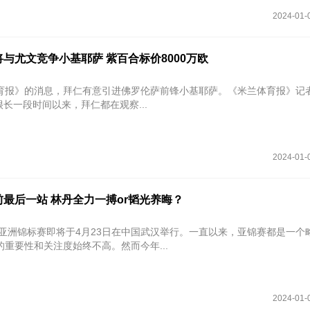
2024-01-
与尤文竞争小基耶萨 紫百合标价8000万欧
报》的消息，拜仁有意引进佛罗伦萨前锋小基耶萨。《米兰体育报》记者Ni
，很长一段时间以来，拜仁都在观察...
2024-01-
最后一站 林丹全力一搏or韬光养晦？
毛球亚洲锦标赛即将于4月23日在中国武汉举行。一直以来，亚锦赛都是一个
重要性和关注度始终不高。然而今年...
2024-01-