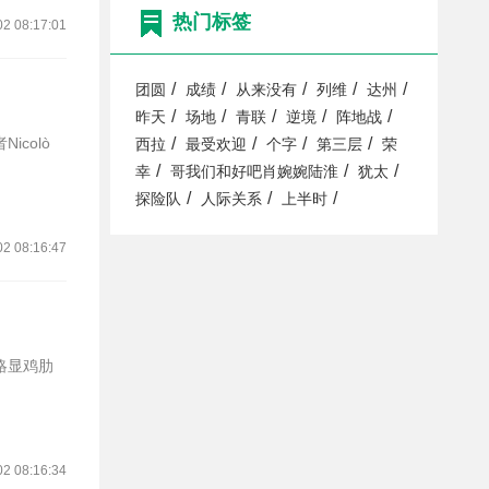
热门标签
02 08:17:01
/
/
/
/
/
团圆
成绩
从来没有
列维
达州
/
/
/
/
/
昨天
场地
青联
逆境
阵地战
colò
/
/
/
/
西拉
最受欢迎
个字
第三层
荣
/
/
/
幸
哥我们和好吧肖婉婉陆淮
犹太
/
/
/
探险队
人际关系
上半时
02 08:16:47
略显鸡肋
02 08:16:34