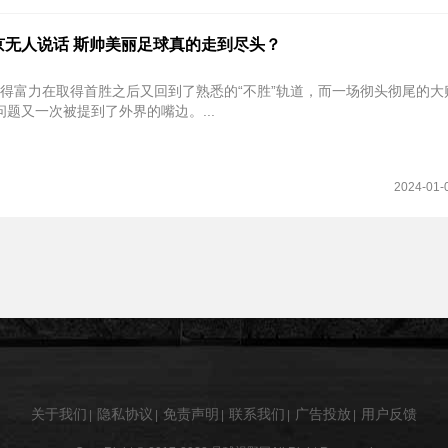
京无人说话 斯帅美丽足球真的走到尽头？
，使得富力在取得首胜之后又回到了熟悉的“不胜”轨道，而一场彻头彻尾的大
题又一次被提到了外界的嘴边。...
2024-01-
关于我们
隐私协议
免责声明
联系我们
广告投放
用户反馈
|
|
|
|
|