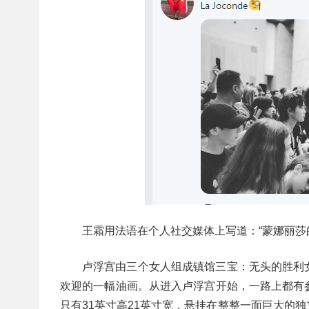
王霜用法语在个人社交媒体上写道：“蒙娜丽莎
卢浮宫由三个女人组成镇馆三宝：无头的胜利
欢迎的一幅油画。从进入卢浮宫开始，一路上都有
只有31英寸高21英寸宽，悬挂在整整一面巨大的