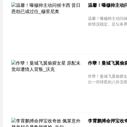
温馨！曝穆帅主动问
温馨！曝穆帅主动问候卡西 昔日恩怨
前情况稳定。足坛各界
作孽！曼城飞翼偷腥
作孽！曼城飞翼偷腥女星 原配未觉却
出一些球星的八卦丑闻，
李霄鹏搏命押宝收奇