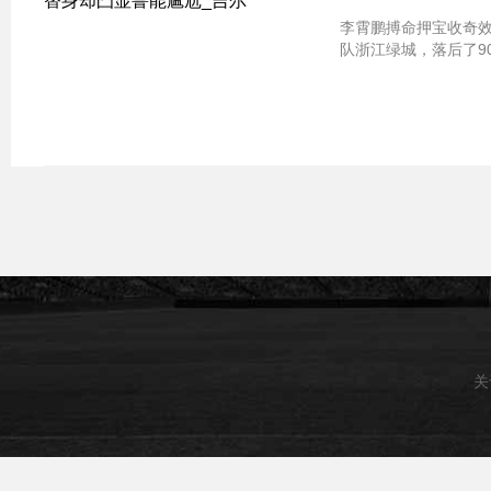
李霄鹏搏命押宝收奇效
队浙江绿城，落后了90
关