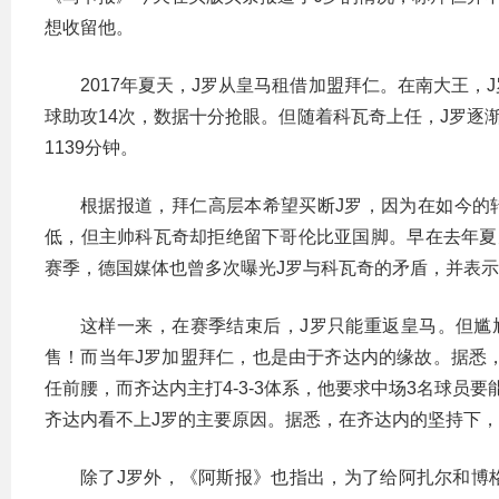
想收留他。
2017年夏天，J罗从皇马租借加盟拜仁。在南大王，J罗
球助攻14次，数据十分抢眼。但随着科瓦奇上任，J罗逐
1139分钟。
根据报道，拜仁高层本希望买断J罗，因为在如今的转
低，但主帅科瓦奇却拒绝留下哥伦比亚国脚。早在去年夏
赛季，德国媒体也曾多次曝光J罗与科瓦奇的矛盾，并表示
这样一来，在赛季结束后，J罗只能重返皇马。但尴
售！而当年J罗加盟拜仁，也是由于齐达内的缘故。据悉，齐
任前腰，而齐达内主打4-3-3体系，他要求中场3名球员
齐达内看不上J罗的主要原因。据悉，在齐达内的坚持下，
除了J罗外，《阿斯报》也指出，为了给阿扎尔和博