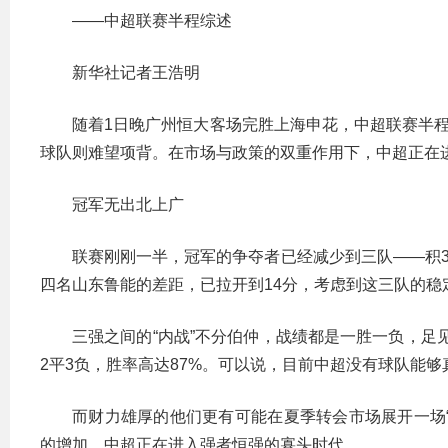
——中超联赛半程综述
新华社记者王浩明
随着1日晚广州恒大客场完胜上海申花，中超联赛半程
球队则难望项背。在市场与政策的双重作用下，中超正在进
冠军无出北上广
联赛刚刚一半，冠军的争夺者已经减少到三队——积3
四名山东鲁能的差距，已拉开到14分，考虑到这三队的稳
三强之间的“内战”不分伯仲，战绩都是一胜一负，足见
2平3负，胜率高达87%。可以说，目前中超没有球队能
而财力雄厚的他们更有可能在夏季转会市场展开一场“
的增加，中超正在进入强者恒强的寡头时代。