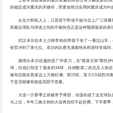
上赛季惊险保级的重庆斯威在阵容没有大幅更新的情况
的稳定成为重庆的关键词，而更加简洁实用的重庆成为中超
从实力和投入上，江苏苏宁即使不能与北上广三强掰
而最近球队与球迷之间的不愉快也正是这种预期落差的表
武汉卓尔在本土少帅李铁的带领下坐了一番过山车，
收官冲到了第七位。卓尔的比赛充满着绝杀和逆转等戏码
激情比卓尔还盛的是广州富力，在“摇滚主帅”斯托伊
球，但他们却丢了最多的34球，比倒数第二的北京人和
缘却总能在悬崖边上力挽狂澜。第15轮，富力2:0战胜河
于是否能够有效提高防守质量。
大连一方赛季之前被寄予厚望，动荡却成了这支球队
马上任，半年三换主帅的大连再也经不起折腾。下半赛季