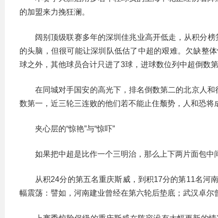
的加盟来力挽狂澜。
阔别顶级联赛多年的深圳佳兆业高开低走，从积分榜
的头脑，但很可能让深圳队低估了中超的艰难。欠缺整体
球之外，其他球员合计只进了3球，进球数位列中超倒数
在同城对手国安的高光下，排名倒数第二的北京人和
数第一，近三轮三连败的他们若不能止住颓势，人和恐将
夹心层的“惊艳”与“惊吓”
如果把中超是比作一个三明治，那么上下两片面包中
从积24分的第五名重庆斯威，到积17分的第11名
幅震荡：譬如，河南建业曾经在第六轮后垫底；武汉卓尔