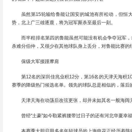
虽然第15轮输给鲁能让国安的城池有所松动，但恒
势，北上广三雄逐鹿，将为冠军厮杀至最后一刻。
而半程排名第四的鲁能虽然可能没有机会争夺冠军，
杀难分伯仲，又很少在其他球队身上丢分，对鲁能比赛的
保级大军接踵摩肩
第12名的深圳佳兆业积12分，第16名的天津天海积
赛季的降级热门候选名单。领先的球队总是相似的，落后
天津天海在动荡后改弦更张，却并未如其名一般海阔
曾经“土豪”如今勒紧裤腰带过日子的还有河北华夏幸
本赛季大胆启用多名年轻球员的上海申花正经历着阵