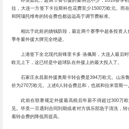
即便如此，超调节费引援的案例也不少，2018赛季初
拉，大连一方签下卡拉斯科也花费至少1500万欧元。而
和阿瑙托维奇的转会费也都远远高于调节费标准。
相比于此前的烧钱阶段，最近两个赛季中超各投资人
季冬窗外援大牌完全绝迹。
上港签下全北现代前锋里卡多·洛佩斯，大连人最后时
欧元上下，这已经是中超球队在外援上的最大投入了。
石家庄永昌新外援奥斯卡转会费是394万欧元。山东
价为270万欧元。上述6人转会费总和，也就和拉米雷斯
此前在联赛规定外援最高税后年薪不得超过300万
见。毕竟一旦遇到合同到期或者对方俱乐部急于清洗，转
着转会费的降低而提高。