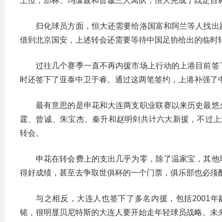
上位，郜林、冯潇霆和曾诚三人离队，恒大完成了既定目
归化球员方面，恒大还需要给洛国富和阿兰等人找出
借到北京国安，上述转会还需要等待中国足协给出的临时
过往几个赛季一直不再内援市场上行动的上港目前签
时还签下了亚泰中卫于睿。通过这两笔签约，上港补强了
最有意思的是申花和大连两支职业联赛以来历史最悠
霆、曾诚、朱宝杰、秦升和赵明剑共计六大新援，不过上
转会。
申花在转会费上的支出几乎为零，除了温家宝，其他
得好成绩，甚至去争取世俱杯的一个门票，俱乐部也必须
与之相反，大连人也签下了多名内援，包括2001年
铭，很明显贝尼特斯的大连人要开始走年轻球员战略。未