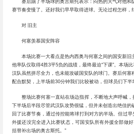
赛后踢了半场球的奥古斯托表示：闷热的天气对他和
赛节奏变慢了。还好我们早早取得进球。无论过程怎样，
对 旧主
何塞羡慕国安阵容
本场比赛一大看点是热内西奥与何塞之间的国安新旧主
他率队仅取得4胜3平5负的战绩，最终最迫“下课”。本
汉队虽然拼尽全力，也未能攻破国安队的球门。赛后何塞
配合默契，上半场前30分钟我们比较被动，但球员们下半
整场比赛何塞一直站在场边指挥，不断地大声呼喊，
下半场后半段尽管武汉队攻势很猛，但并未创造出绝佳的
回了比赛节奏，通过传控能将球打到对方的半场。但过早
外援还没完全进入比赛状态，可国安队所有外援全部做好
括替补出场的奥古斯托。”