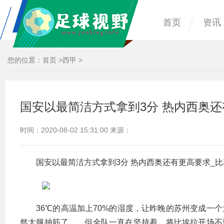
首页
资讯
您的位置：
首页
>
西甲
>
国安以最简洁方式拿到3分 热内西奥还
时间：2020-08-02 15:31:00 来源：
国安以最简洁方式拿到3分 热内西奥还有更高要求_比
36℃的高温加上70%的湿度，让昨晚的苏州变成一个
然大腿抽筋了……但全队一直在坚持着，将比埃拉开场不