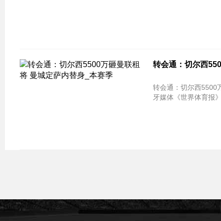
转会通：切尔西55
转会通：切尔西5500
牙媒体《世界体育报》