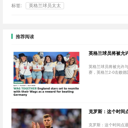
标签:
英格兰球员太太
推荐阅读
英格兰球员将被允
英格兰球员将被允许与太太相聚 
赛，英格兰2-0击败德
克罗斯：这个时间点
克罗斯：这个时间点退役刚刚好 20