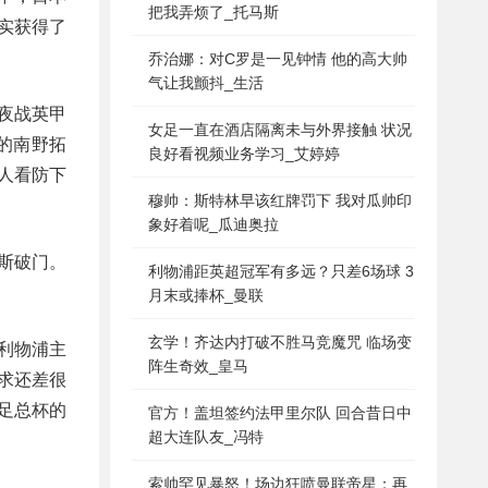
把我弄烦了_托马斯
实获得了
乔治娜：对C罗是一见钟情 他的高大帅
气让我颤抖_生活
夜战英甲
女足一直在酒店隔离未与外界接触 状况
的南野拓
良好看视频业务学习_艾婷婷
人看防下
穆帅：斯特林早该红牌罚下 我对瓜帅印
象好着呢_瓜迪奥拉
斯破门。
利物浦距英超冠军有多远？只差6场球 3
月末或捧杯_曼联
玄学！齐达内打破不胜马竞魔咒 临场变
利物浦主
阵生奇效_皇马
求还差很
足总杯的
官方！盖坦签约法甲里尔队 回合昔日中
超大连队友_冯特
索帅罕见暴怒！场边狂喷曼联帝星：再