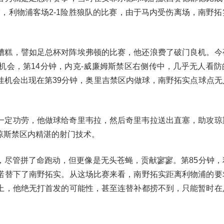
赛，利物浦客场2-1险胜狼队的比赛，由于马内受伤离场，南野拓
糟糕，譬如足总杯对阵埃弗顿的比赛，他还浪费了破门良机。今
机会，第14分钟，内克-威廉姆斯禁区右侧传中，几乎无人看防
佳机会出现在第39分钟，奥里吉禁区内做球，南野拓实点球点无
一定功劳，他做球给奇里韦拉，然后奇里韦拉送出直塞，助攻琼
琼斯禁区内精湛的射门技术。
，尽管拼了命跑动，但更像是无头苍蝇，贡献寥寥。第85分钟，
诺替下了南野拓实。从这场比赛来看，南野拓实距离利物浦的要
上，他绝无打首发的可能性，甚至连替补都捞不到，只能暂时在