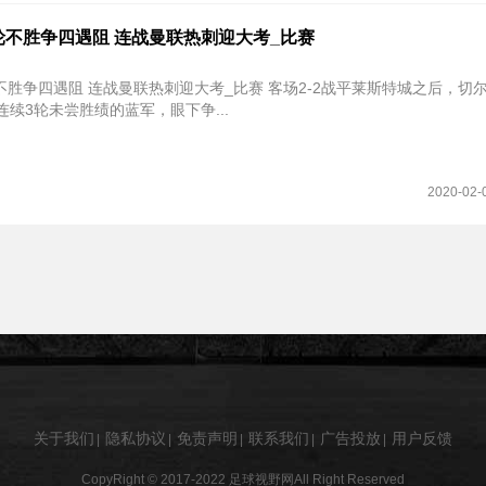
轮不胜争四遇阻 连战曼联热刺迎大考_比赛
 连战曼联热刺迎大考_比赛 客场2-2战平莱斯特城之后，切尔西近3场
连续3轮未尝胜绩的蓝军，眼下争...
2020-02-
关于我们
隐私协议
免责声明
联系我们
广告投放
用户反馈
|
|
|
|
|
CopyRight © 2017-2022
足球视野网
All Right Reserved