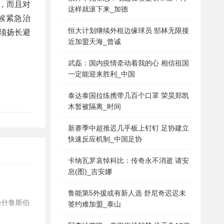
，而且对
这样就滚下来_加德
候紧急治
恒大计划继续外租边缘球员 郜林无限接
须扬长避
近加盟天海_曾诚
武磊：国内疫情牵动着我的心 相信祖国
一定能迎来胜利_中国
泰达泰国拉练携带几百个口罩 荣昊郑凯
木暂被隔离_时间
新赛季中超推迟几乎板上钉钉 足协建立
快速反应机制_中国足协
卡纳瓦罗哀悼科比：传奇永不消逝 请安
息(图)_吉安娜
鲁能第5外援或有新人选 舒尼奇迟迟未
签约难加盟_泰山