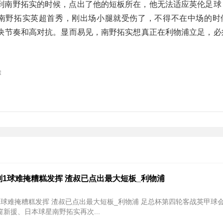
到南野拓实的时候，点出了他的短板所在，他无法适应英伦足球
是南野拓实英超首秀，刚出场小腿就受伤了，不得不在中场的时
快节奏和高对抗。显而易见，南野拓实想真正在利物浦立足，必
除
1球难掩糟糕发挥 渣叔已点出最大短板_利物浦
糟糕发挥 渣叔已点出最大短板_利物浦 足总杯第四轮客战英甲球会什鲁斯伯
新援、日本球星南野拓实再次...