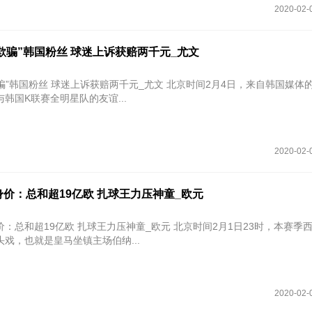
2020-02-
欺骗”韩国粉丝 球迷上诉获赔两千元_尤文
丝 球迷上诉获赔两千元_尤文 北京时间2月4日，来自韩国媒体的消息称。
韩国K联赛全明星队的友谊...
2020-02-
价：总和超19亿欧 扎球王力压神童_欧元
9亿欧 扎球王力压神童_欧元 北京时间2月1日23时，本赛季西甲第22轮
戏，也就是皇马坐镇主场伯纳...
2020-02-