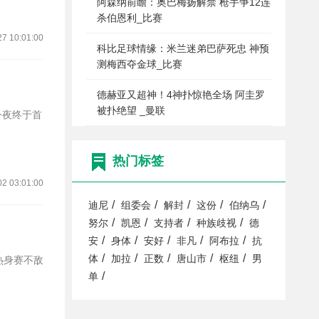
阿森纳前瞻：奥巴梅扬解禁 枪手争12连
杀伯恩利_比赛
27 10:01:00
科比足球情缘：米兰迷弟巴萨死忠 神预
测梅西夺金球_比赛
德赫亚又超神！4神扑惊艳全场 阿圭罗
被扑绝望 _曼联
热门标签
02 03:01:00
/
/
/
/
/
迪尼
组委会
解封
这份
伯纳乌
/
/
/
/
努尔
凯恩
支持者
种族歧视
德
/
/
/
/
/
安
身体
安好
非凡
阿布拉
抗
/
/
/
/
/
体
加拉
正数
唐山市
枢纽
男
热身赛不敌
/
单