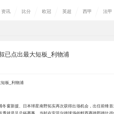
资讯
比分
欧冠
英超
西甲
法甲
渣叔已点出最大短板_利物浦
大短板_利物浦
浦冬窗新援、日本球星南野拓实再次获得出场机会，出任前锋首
首秀就是足总杯赛事，当时在安菲尔德球场的默西赛德郡德比战