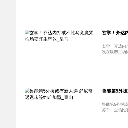
玄学！齐达
玄学！齐达内打破不胜马竞
次在联赛主场比
鲁能第5外援
鲁能第5外援
苏宁，全场比赛