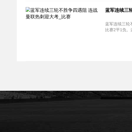
蓝军连续三
蓝军连续三轮不胜争四遇阻
比赛2平1负。