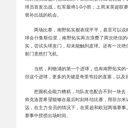
球员首发出战，红军最终1-0小胜；上周末英超联
替补出战的机会。
两场比赛，南野拓实都表现平平，甚至可以说
球会什鲁斯伯里，南野拓实再次浪费了两次绝佳的
实，尝试头球攻门，却未能触到皮球。还有一次绝
射门竟然打飞机。
当然，利物浦的第一个进球，也有南野拓实的
但这个进球，更多的关键是奇里韦拉的直塞，以及
把握机会能力糟糕，与队友也配合不到一块去
帅克洛普希望能够在最后时刻终结比赛，用菲尔米
远，在主力全员的情况下，在英超和欧冠两项赛事
赛事中捞捞出场时间。