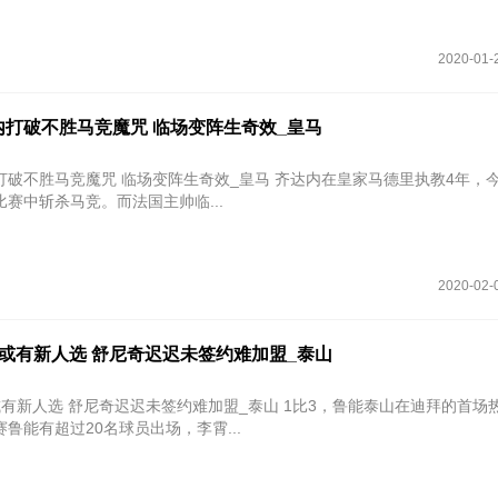
2020-01-
内打破不胜马竞魔咒 临场变阵生奇效_皇马
魔咒 临场变阵生奇效_皇马 齐达内在皇家马德里执教4年，今夜终于首
赛中斩杀马竞。而法国主帅临...
2020-02-
或有新人选 舒尼奇迟迟未签约难加盟_泰山
或有新人选 舒尼奇迟迟未签约难加盟_泰山 1比3，鲁能泰山在迪拜的首场
鲁能有超过20名球员出场，李霄...