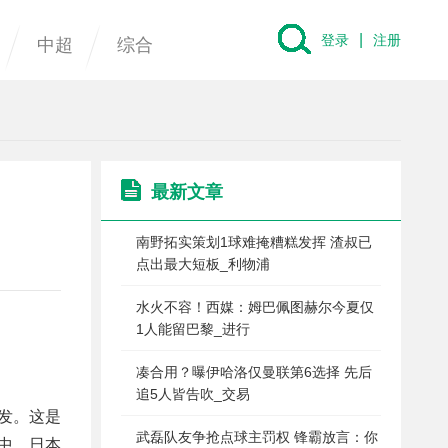
|
登录
注册
中超
综合
最新文章
南野拓实策划1球难掩糟糕发挥 渣叔已
点出最大短板_利物浦
水火不容！西媒：姆巴佩图赫尔今夏仅
1人能留巴黎_进行
凑合用？曝伊哈洛仅曼联第6选择 先后
追5人皆告吹_交易
发。这是
武磊队友争抢点球主罚权 锋霸放言：你
中，日本