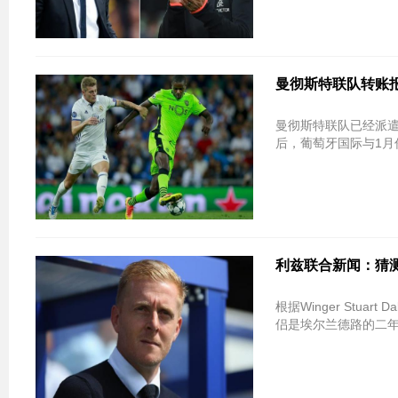
曼彻斯特联队转账
曼彻斯特联队已经派
后，葡萄牙国际与1月
利兹联合新闻：猜测经理
根据Winger Stuar
侣是埃尔兰德路的二