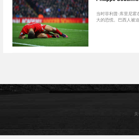
当时菲利普·库里尼霍
大的恐慌。巴西人被迫
关