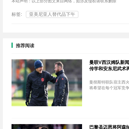
本站声明：以上部分图文来自网络，如涉及侵权请联系删除
标签:
亚美尼亚人替代品下午
推荐阅读
曼联V西汉姆队新闻
传学和安东尼武术
曼彻斯特联队宿主西火
将希望在每个冠军竞争
巴黎圣迈恩将阿森纳