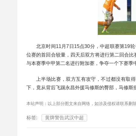
北京时间11月7日15点30分，中超联赛第1
位赛的首回合较量，四天后双方将进行第二回合比
与本赛季中甲第二名进行附加赛，争夺一个下赛季
上半场比赛，双方互有攻守，不过都没有取得
下，竟从背后飞踢永昌外援马修斯的臀部，马修斯
本站声明：以上部分图文来自网络，如涉及侵权请联系删
标签:
黄牌警告武汉中超