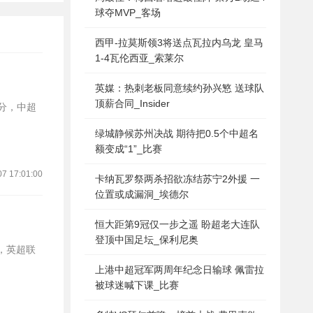
球夺MVP_客场
西甲-拉莫斯领3将送点瓦拉内乌龙 皇马
1-4瓦伦西亚_索莱尔
英媒：热刺老板同意续约孙兴慜 送球队
顶薪合同_Insider
绿城静候苏州决战 期待把0.5个中超名
额变成“1”_比赛
07 17:01:00
卡纳瓦罗祭两杀招欲冻结苏宁2外援 一
位置或成漏洞_埃德尔
恒大距第9冠仅一步之遥 盼超老大连队
登顶中国足坛_保利尼奥
上港中超冠军两周年纪念日输球 佩雷拉
被球迷喊下课_比赛