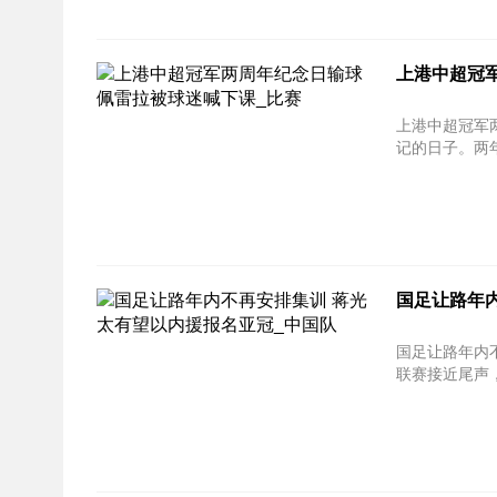
上港中超冠
上港中超冠军
记的日子。两年
国足让路年
国足让路年内不再安排
联赛接近尾声，