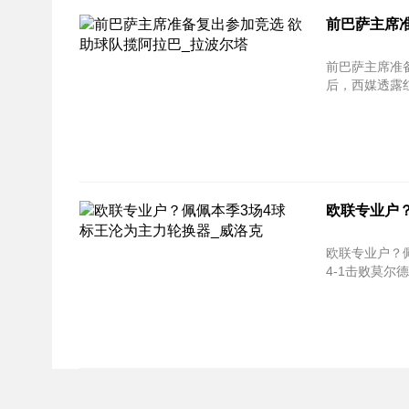
前巴萨主席
前巴萨主席准备复出参
后，西媒透露红
欧联专业户？
欧联专业户？佩佩本季3
4-1击败莫尔