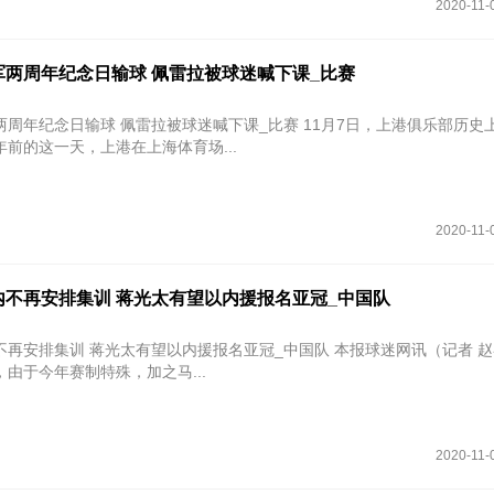
2020-11-
军两周年纪念日输球 佩雷拉被球迷喊下课_比赛
两周年纪念日输球 佩雷拉被球迷喊下课_比赛 11月7日，上港俱乐部历史
前的这一天，上港在上海体育场...
2020-11-
内不再安排集训 蒋光太有望以内援报名亚冠_中国队
集训 蒋光太有望以内援报名亚冠_中国队 本报球迷网讯（记者 赵睿）中超
由于今年赛制特殊，加之马...
2020-11-