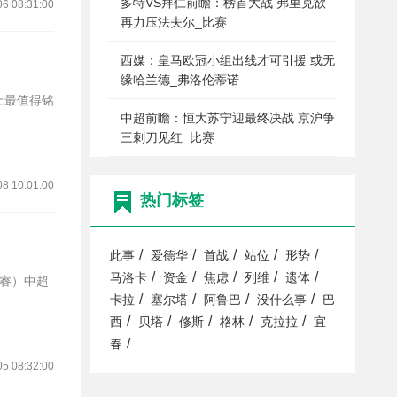
多特VS拜仁前瞻：榜首大战 弗里克欲
06 08:31:00
再力压法夫尔_比赛
西媒：皇马欧冠小组出线才可引援 或无
缘哈兰德_弗洛伦蒂诺
上最值得铭
中超前瞻：恒大苏宁迎最终决战 京沪争
三刺刀见红_比赛
08 10:01:00
热门标签
/
/
/
/
/
此事
爱德华
首战
站位
形势
/
/
/
/
/
马洛卡
资金
焦虑
列维
遗体
/
/
/
/
卡拉
塞尔塔
阿鲁巴
没什么事
巴
/
/
/
/
/
西
贝塔
修斯
格林
克拉拉
宜
/
春
05 08:32:00