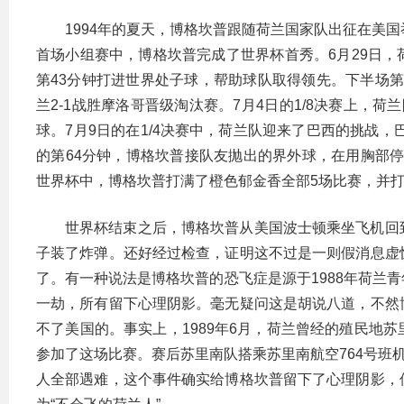
1994年的夏天，博格坎普跟随荷兰国家队出征在美国
首场小组赛中，博格坎普完成了世界杯首秀。6月29日
第43分钟打进世界处子球，帮助球队取得领先。下半场第
兰2-1战胜摩洛哥晋级淘汰赛。7月4日的1/8决赛上，荷
球。7月9日的在1/4决赛中，荷兰队迎来了巴西的挑战，
的第64分钟，博格坎普接队友抛出的界外球，在用胸部停
世界杯中，博格坎普打满了橙色郁金香全部5场比赛，并打
世界杯结束之后，博格坎普从美国波士顿乘坐飞机回
子装了炸弹。还好经过检查，证明这不过是一则假消息虚
了。有一种说法是博格坎普的恐飞症是源于1988年荷兰
一劫，所有留下心理阴影。毫无疑问这是胡说八道，不然
不了美国的。事实上，1989年6月，荷兰曾经的殖民地
参加了这场比赛。赛后苏里南队搭乘苏里南航空764号班
人全部遇难，这个事件确实给博格坎普留下了心理阴影，