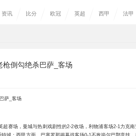
资讯
比分
欧冠
英超
西甲
法甲
老枪倒勾绝杀巴萨_客场
巴萨_客场
超赛场，曼城与热刺戏剧性的2-2收场，利物浦客场2-1力克
莱斯特城；西甲方面，巴塞罗那揭幕战客场0-1不敌毕尔巴鄂竞技