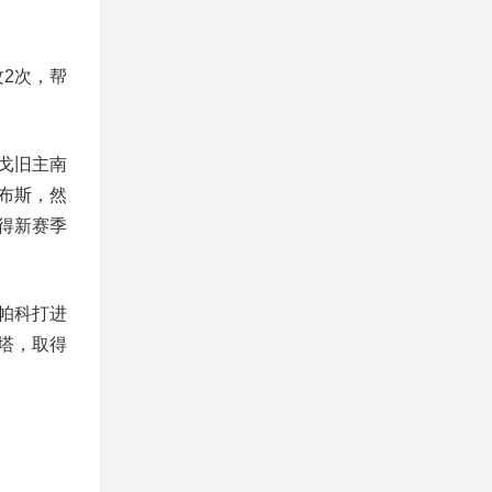
攻2次，帮
戈旧主南
特布斯，然
得新赛季
；帕科打进
尔塔，取得