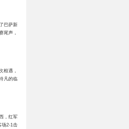
了巴萨新
赛尾声，
次相遇，
特凡的临
尔西，红军
2-1击