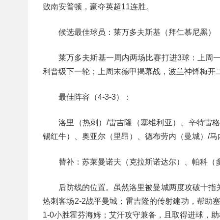
败南安普顿，豪夺英超11连胜。
候选最佳球员：莱万多夫斯基（拜仁慕尼黑）
莱万多夫斯基一周内两场比赛打进3球：上周一
利晋级下一轮；上周末德甲揭幕战，波兰神锋梅开二
最佳阵容（4-3-3）：
洛里（热刺）/雷吉隆（塞维利亚）、辛特雷
锡红牛）、奥亚尔（里昂）、德布劳内（曼城）/
替补：苏莱曼诺夫（克拉斯诺达尔）、帕科（
后防线的位置。虽然洛里被曼城两度攻破十指关
热刺客场2-2战平曼城；雷吉隆的传射建功，帮助
1-0小胜霍芬海姆；艾汗攻守兼备，且取得进球，助