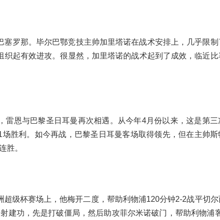
巴塞罗那。毕尔巴鄂竞技主帅加里塔诺在战术安排上，几乎限制
组织起有效进攻。很显然，加里塔诺的战术起到了成效，临近比
，雷恩与巴黎圣日耳曼再次相遇。从今年4月份以来，这是第三
1场胜利。如今再战，巴黎圣日耳曼客场取得领先，但在主帅斯
得连胜。
超级杯赛场上，他梅开二度，帮助利物浦120分钟2-2战平切
传射建功，先是打破僵局，然后助攻菲尔米诺破门，帮助利物浦客场