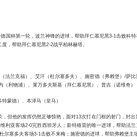
德国杯第一轮，波兰神锋的进球，帮助拜仁慕尼黑3-1击败科特
度，帮助拜仁慕尼黑2-2战平柏林赫塔。
格（法兰克福）、艾汗（杜尔塞多夫）、施密德（弗赖堡）/萨比
马内（利物浦）、莱万多夫斯基（拜仁慕尼黑）、普吉（诺维奇）
多特蒙德）、本泽马（皇马）
，但他的发挥仍然足够惊艳，面对13次打在门框的射门，封出1
塞维利亚客场2-0完胜西班牙人；新特格雷的唯一进球，帮助法兰
杜尔塞多夫客场3-1击败不来梅；施密德的进球，帮助弗赖堡主场