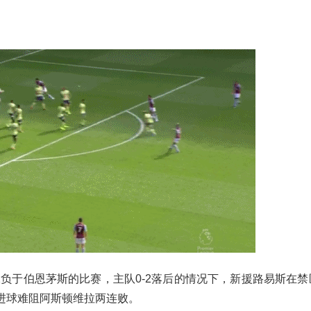
2负于伯恩茅斯的比赛，主队0-2落后的情况下，新援路易斯在
进球难阻阿斯顿维拉两连败。