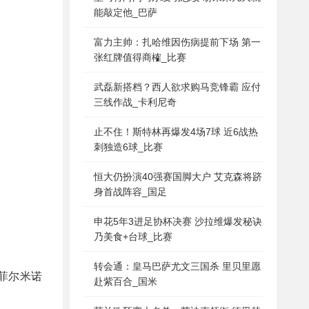
能敲定他_巴萨
富力主帅：扎哈维因伤病提前下场 第一
张红牌值得商榷_比赛
武磊新搭档？西人欲求购马竞锋霸 应付
三线作战_卡利尼奇
止不住！斯特林再爆发4场7球 近6战热
刺独造6球_比赛
恒大仍扮演40强赛国脚大户 艾克森将跻
身首战阵容_国足
申花5年3进足协杯决赛 沙拉维爆发秘诀
乃美食+台球_比赛
转会通：皇马巴萨尤文三国杀 里贝里愿
菲尔米诺
赴紫百合_国米