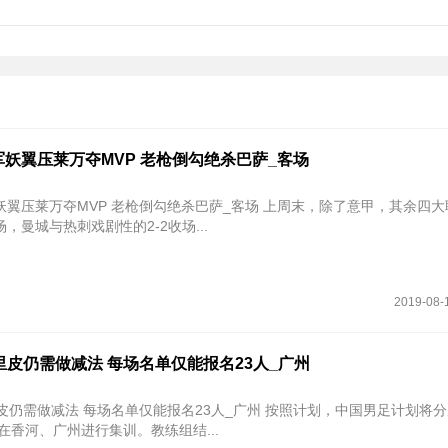
妖翼压莱万夺MVP 老枪倒勾绝杀巴萨_客场
夺MVP 老枪倒勾绝杀巴萨_客场 上周末，除了意甲，其余四大联赛全部
，曼城与热刺戏剧性的2-2收场...
2019-08-
里皮仍需做减法 每场名单仅能报名23人_广州
减法 每场名单仅能报名23人_广州 按照计划，中国男足计划将分别于8月
日在香河、广州进行集训。教练组结...