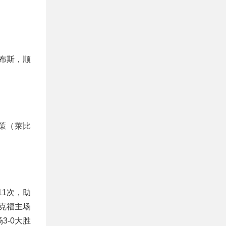
布斯，顺
策（莱比
1次，助
克福主场
3-0大胜