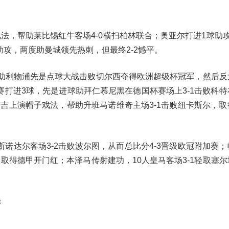
法，帮助莱比锡红牛客场4-0横扫柏林联合；奥亚尔打进1球助
助攻，两度助曼城领先热刺，但最终2-2憾平。
帮助利物浦先是点球大战击败切尔西夺得欧洲超级杯冠军，然后反
赛打进3球，先是进球助拜仁慕尼黑在德国杯赛场上3-1击败科
普吉上演帽子戏法，帮助升班马诺维奇主场3-1击败纽卡斯尔，取
诺达尔客场3-2击败波尔图，从而总比分4-3晋级欧冠附加赛
，取得德甲开门红；本泽马传射建功，10人皇马客场3-1轻取塞
除