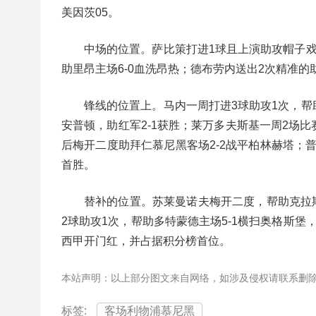
美因茨05。
中场的位置。萨比策打进1球且上演助攻帽子戏
助里昂主场6-0血洗昂热；德布劳内送出2次精准的
锋线的位置上。马内一周打进3球助攻1次，
安普顿，助红军2-1获胜；莱万多夫斯基一周2场比
后梅开二度助拜仁慕尼黑客场2-2战平柏林赫塔；
首胜。
替补的位置。苏莱曼诺夫梅开二度，帮助克拉斯
2球助攻1次，帮助多特蒙德主场5-1横扫奥格斯堡
西甲开门红，并占据积分榜首位。
本站声明：以上部分图文来自网络，如涉及侵权请联系删
标签:
客场利物浦慕尼黑