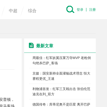
|
登录
注册
中超
综合
最新文章
周最佳：红军妖翼压莱万夺MVP 老枪倒
勾绝杀巴萨_客场
京媒：国安新帅全面灌输战术理念 恒大
赛程更优_王速
利物浦首发：红军三叉戟出击 张伯伦范
迪克在列_双方
南安普顿，
德国传奇：库蒂尼奥不是巨星 离开巴萨
，皇马客场