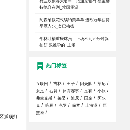
荷兰欧预赛大名单：范迪克领衔 德里赫
特德容在列_埃因霍温
阿森纳欲花式续约美羊羊 进欧冠年薪持
平厄齐尔_奥巴梅扬
郜林吐槽重庆球员：上场不到五分钟就
抽筋 跟谁学的_主场
热门标签
/
/
/
/
/
互联网
吉林
王子
阿曼队
莱尼
/
/
/
/
/
女足
右臂
体育赛事
是有
小伙
/
/
/
/
弗兰克斯
莱昂
迪尼
国企
阿尔
/
/
/
/
/
克
豌豆
克罗
保罗
上海港
巨
/
蟹座
禁区弧顶打