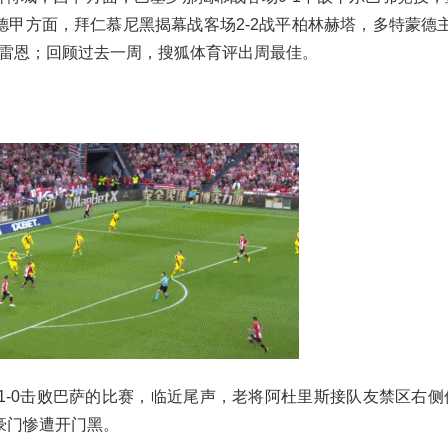
；德甲方面，拜仁慕尼黑揭幕战客场2-2战平柏林赫塔，多特蒙德主
于雷恩；回顾过去一周，搜狐体育评出周最佳。
1-0击败巴萨的比赛，临近尾声，老将阿杜里斯接队友禁区右侧
豪门惨遭开门黑。