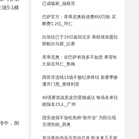
已成输家_福格茨
场5-1横
巴萨官方：库蒂尼奥租借费850万欧 买
断费1.2亿_拜仁
比埃拉已于19日返回北京 将租借加盟拉
斯帕尔马斯_比赛
库蒂尼奥：在巴萨有很多不如意 希望长
久留在拜仁_鲁梅
西班牙连续13场不败纪录终结 新赛季惨
遭开门黑_塞维利亚
40强赛首战里皮仍需做减法 每场名单仅
能报名23人_广州
国安放假不放松热帅“留作业” 为防出现
传中，倒
无谓伤病_西奥
皇马将向内马尔发动总攻 盼未来几天就