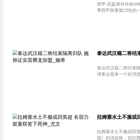
西甲-武磊替补待命VAR吹掉点球 半场西
季西甲联赛第23轮的
泰达武汉籍二将结束
泰达武汉籍二将结束隔离归队 施帅证
津泰达迎来一个好消息
拉姆塞水土不服或回
拉姆塞水土不服或回英超 名宿力挺曼联
报》的消息称，切尔西