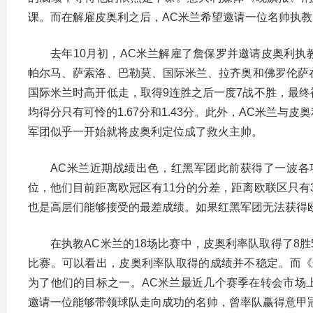
课。而在解雇皮奥利之后，AC米兰希望邀请一位名帅执
去年10月初，AC米兰解雇了詹保罗并邀请皮奥利
帕尔马、萨索洛、巴勒莫、国际米兰、拉齐奥和佛罗伦萨
国际米兰时高开低走，取得9连胜之后一度7战不胜，最
均得分只有可怜的1.67分和1.43分。此外，AC米兰
军团似乎一开始就将皮奥利定位成了救火主帅。
AC米兰近期战绩出色，红黑军团此前获得了一波各项
位，他们目前距离欧冠区有11分的分差，距离欧联区只有
也是高层们能够接受的最差成绩。如果红黑军团无法获得
在执教AC米兰的18场比赛中，皮奥利率队取得了8胜5
比赛。可以看出，皮奥利率队取得的成绩并不稳定。而《
为了他们的目标之一。AC米兰最近几个赛季在转会市场
邀请一位能够带领球队走向成功的名帅，曾率队赢得意甲