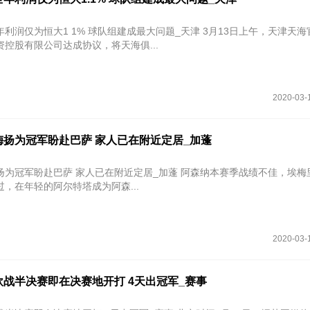
利润仅为恒大1 1% 球队组建成最大问题_天津 3月13日上午，天津天海
控股有限公司达成协议，将天海俱...
2020-03-
梅扬为冠军盼赴巴萨 家人已在附近定居_加蓬
赴巴萨 家人已在附近定居_加蓬 阿森纳本赛季战绩不佳，埃梅里因此被
，在年轻的阿尔特塔成为阿森...
2020-03-
战半决赛即在决赛地开打 4天出冠军_赛事