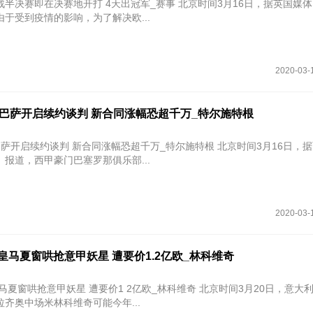
在决赛地开打 4天出冠军_赛事 北京时间3月16日，据英国媒体《太阳
于受到疫情的影响，为了解决欧...
2020-03-
巴萨开启续约谈判 新合同涨幅恐超千万_特尔施特根
续约谈判 新合同涨幅恐超千万_特尔施特根 北京时间3月16日，据西班牙
报道，西甲豪门巴塞罗那俱乐部...
2020-03-
皇马夏窗哄抢意甲妖星 遭要价1.2亿欧_林科维奇
抢意甲妖星 遭要价1 2亿欧_林科维奇 北京时间3月20日，意大利媒体《全
齐奥中场米林科维奇可能今年...