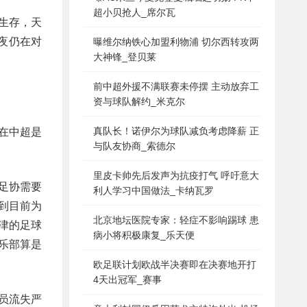
超小贝抢人_席尔瓦
生存，天
夜仍在对
曝维尔纳铁心加盟利物浦 切尔西转攻两
大神锋_登贝莱
前中超外援不满联赛未停摆 主动放弃工
资与球队解约_米克尔
真队长！诺伊尔为球队减负考虑降薪 正
在中超是
与队友协商_索德尔
里皮卡帅先后发声为抗疫打气 呼吁意大
足协需要
利人学习中国做法_卡纳瓦罗
到目前为
北京地坛医院专家：轻症不影响踢球 患
津的足球
病小将积极康复_乐天便
乐部算是
欧足联计划欧战半决赛即在决赛地开打
4天出冠军_赛事
员流失严