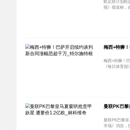
欧足联计划欧战半决赛即
报》报道称，由
梅西+特狮！
梅西+特狮！巴萨开启
《每日体育报》
曼联PK巴黎
曼联PK巴黎皇马夏窗哄
市场》消息，拉