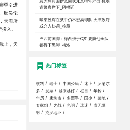
意大利封国伊瓜因获尤文特许外出 机场
赛季引进
遭警察拦下_阿根廷
。糜昊伦
曝束昱辉在狱中仍不想卖球队 天津政府
，天海所
或介入协调_控股
所投入。
巴西前国脚：梅西强于C罗 要防他全队
截止，天
都得下黑脚_梅洛
热门标签
/
/
/
/
饮料
瑞士
中国公民
迷上
罗纳尔
/
/
/
/
/
多
发票
越来越好
栏目
年龄
/
/
/
/
/
年历
廊坊市
多面手
国少
菜地
/
/
/
/
专家组
之战
光明
球迷
虚无缥
/
/
缈
克罗地亚