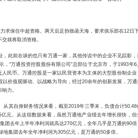
力求保住中超资格。两天后足协致函天海，要求俱乐部在12日下
不交就将取消资格。
业，此前在谈的也只有万通一家，其他传说中的企业不见踪影，
，“万通投资控股股份有限公司”总部位于北京市，于1993年6
1亿元人民币。万通控股是一家以民营资本为主体的大型股份制企
股以价值观驱动、以战略为导向，经过20余年的创新发展，万通
影响力。
从其自身财务情况来看，截至2019年三季末，负债合计50.4
~6.5亿元。从这组数据来看，虽然万通地产业绩去年增长很快，
集团去年上半年净利润就高达270亿元，全年几乎是万通的90倍
绿地集团去年全年净利润为305亿元，是万通的50多倍。