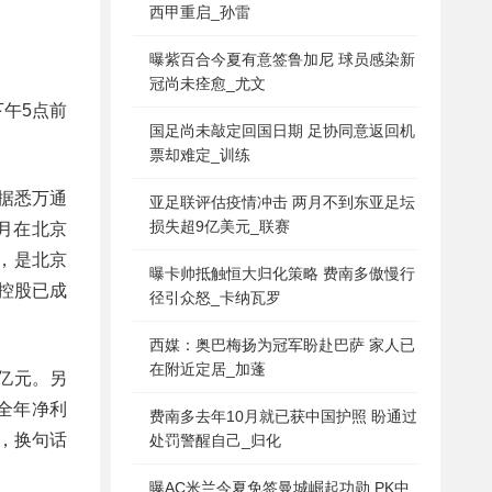
西甲重启_孙雷
曝紫百合今夏有意签鲁加尼 球员感染新
冠尚未痊愈_尤文
午5点前
国足尚未敲定回国日期 足协同意返回机
票却难定_训练
据悉万通
亚足联评估疫情冲击 两月不到东亚足坛
损失超9亿美元_联赛
月在北京
业，是北京
曝卡帅抵触恒大归化策略 费南多傲慢行
控股已成
径引众怒_卡纳瓦罗
西媒：奥巴梅扬为冠军盼赴巴萨 家人已
在附近定居_加蓬
8亿元。另
但全年净利
费南多去年10月就已获中国护照 盼通过
，换句话
处罚警醒自己_归化
曝AC米兰今夏免签曼城崛起功勋 PK中