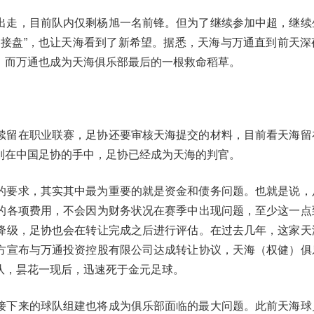
出走，目前队内仅剩杨旭一名前锋。但为了继续参加中超，继续
哨接盘”，也让天海看到了新希望。据悉，天海与万通直到前天深
，而万通也成为天海俱乐部最后的一根救命稻草。
续留在职业联赛，足协还要审核天海提交的材料，目前看天海留
则在中国足协的手中，足协已经成为天海的判官。
的要求，其实其中最为重要的就是资金和债务问题。也就是说，
的各项费用，不会因为财务状况在赛季中出现问题，至少这一点
降级，足协也会在转让完成之后进行评估。在过去几年，这家天
方宣布与万通投资控股有限公司达成转让协议，天海（权健）俱
队，昙花一现后，迅速死于金元足球。
接下来的球队组建也将成为俱乐部面临的最大问题。此前天海球