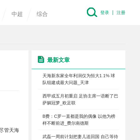
|
登录
注册
中超
综合
最新文章
天海新东家全年利润仅为恒大1.1% 球
队组建成最大问题_天津
西甲或五月初重启 足协主席一语断了巴
萨躺冠梦_欧足联
B费：C罗一直都是我的偶像 以他为榜
样不断前进_费尔南德斯
尽管天海
武磊一周前计划把妻儿送回国 自己等待