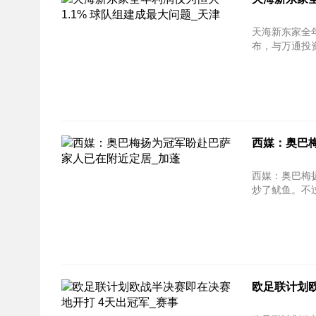
天海新东家全年
布，与万通投资
西媒：奥巴
西媒：奥巴梅扬为冠军盼
炒了鱿鱼。不过
欧足联计划欧