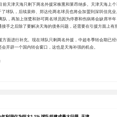
目前天津天海只剩下两名外援宋株熏和莱昂纳多。天津天海上个
开了球队，后续裴帅、郑达伦两名球员也将会加盟到深圳佳兆业
员离队，再加上张鹭和孙可两名球员因为停赛和伤病将会缺席半年
通接手之后除了要解决天海的债务问题，还需要在引援方面上有
援方面进行补充。现在球队只剩两名外援，中超冬季转会期已经
还会开辟一个国内转会窗口，这也是天海补强的机会。
除
年利润仅为恒大1.1% 球队组建成最大问题_天津