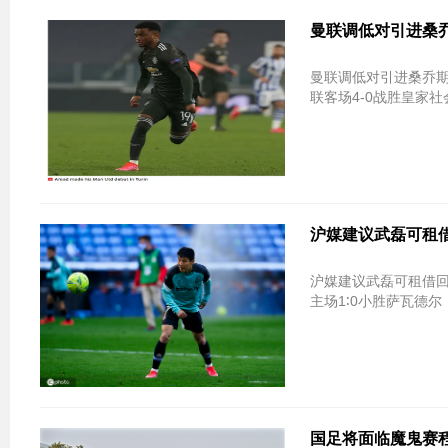
曼联调低对引进桑乔
曼联调低对引进桑乔期待值？ 只因阵中
联客场4-0战胜皇家社
沪媒建议武磊可租借
沪媒建议武磊可租借回
主场1∶0小胜萨瓦德尔
国足将面临魔鬼赛程