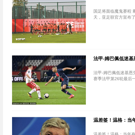
国足将面临魔鬼赛程 
天，亚足联官方宣布了2
法甲-姆巴佩低迷基
法甲-姆巴佩低迷基恩失良机 巴黎0-2遭
赛季法甲第26轮最后
温差签！温格：当年
温差签！温格：当年有机会签姆巴佩