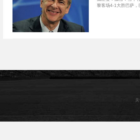
黎客场4-1大胜巴萨，
关