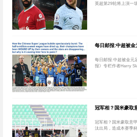
英超第29轮将上演一场
每日邮报:中超被金
每日邮报:中超被金元
报》专栏作者Harry Sl
冠军相？国米豪取意
冠军相？国米豪取意甲5连胜 领先米
汰出局，造成本赛季杯