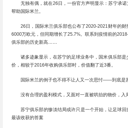
无独有偶，就在26日，一份官方声明显示：苏宁承
帮助国际米兰。
26日，国际米兰俱乐部也公布了2020-2021财年
6000万欧元，但同期增长了25.7%。联系到疫情前的201
俱乐部的历史新高……
诸多迹象显示，在苏宁的足球业务中，国米俱乐部是
价，相较于2016年收购俱乐部时，价值翻了近3番。
国际米兰的例子也不得不让人又一次思忖——到底是
没有合理的盈利模式，又面对一直被哄抬的物价，入
苏宁俱乐部的惨淡结局或许只是一个开始，让足球回
最该收获的答案