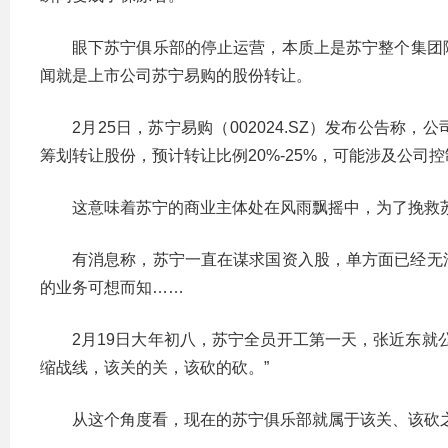
眼下苏宁俱乐部的停止运营，本质上是苏宁整个集团
闻就是上市公司苏宁易购的股份转让。
2月25日，苏宁易购（002024.SZ）发布公告
筹划转让股份，预计转让比例20%-25%，可能涉及公司
这意味着苏宁的商业主体处在风雨飘摇中，为了挽救
有消息称，苏宁一直在谋求国资入股，单方面已经无
的业务可想而知……
2月19日大年初八，苏宁全员开工第一天，张近东就
缩战线，该关的关，该砍的砍。”
从这个角度看，现在的苏宁俱乐部就属于该关、该砍