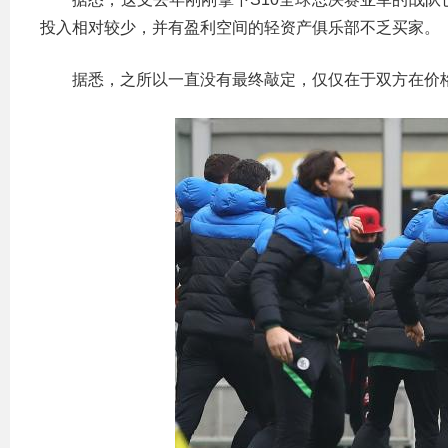
投入相对较少，并有盈利空间的轻资产俱乐部不乏买家。
据悉，之所以一直没有最终敲定，仅仅在于双方在价